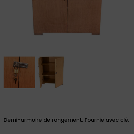
site
Demande
de
devis
01
34
04
76
Demi-armoire de rangement. Fournie avec clé.
50
|