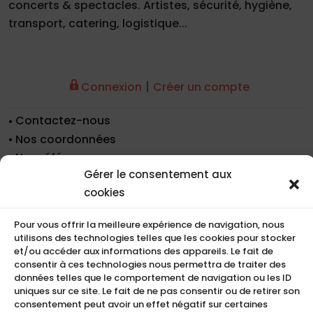
concerts & spectacles. Artistes, sécurité, hygiène,
transport, catering, logistique...
|
Connexion
Créer un compte
Contactez-nous
Nos coordonnées
Nos références
Gérer le consentement aux
Recrutement
cookies
Conditions de location
CGU
Pour vous offrir la meilleure expérience de navigation, nous
Mentions légales
utilisons des technologies telles que les cookies pour stocker
Politique de cookies (UE)
et/ou accéder aux informations des appareils. Le fait de
consentir à ces technologies nous permettra de traiter des
données telles que le comportement de navigation ou les ID
uniques sur ce site. Le fait de ne pas consentir ou de retirer son
COMPACT
consentement peut avoir un effet négatif sur certaines