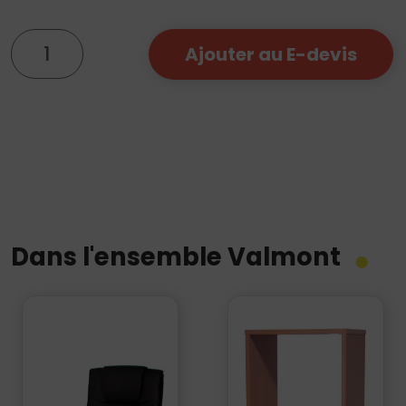
quantité
Ajouter au E-devis
de
Armoire
Valmont
Dans l'ensemble Valmont