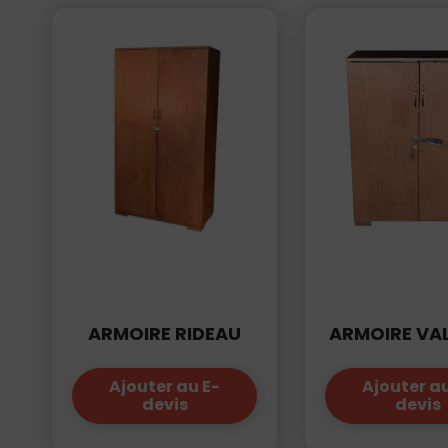
01
34
04
76
50
|
ARMOIRE RIDEAU
ARMOIRE VA
Ajouter au E-
Ajouter au
devis
devis