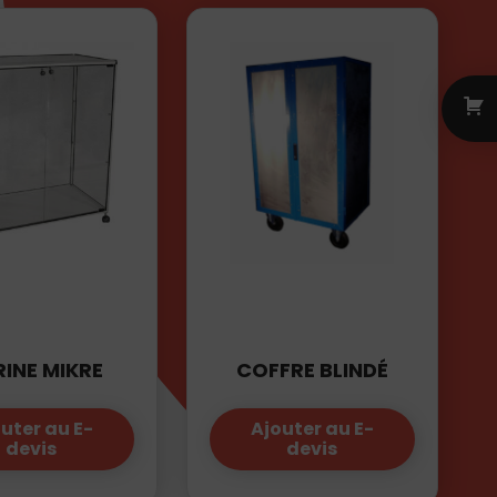
RINE MIKRE
COFFRE BLINDÉ
uter au E-
Ajouter au E-
devis
devis