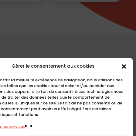
COMPACT
Gérer le consentement aux cookies
5, Rue Ambroise Croizat
offrir la meilleure expérience de navigation, nous utilisons des
95195 BP30523
es telles que les cookies pour stocker et/ou accéder aux
ns des appareils. Le fait de consentir à ces technologies nous
Goussainville Cedex Val
 de traiter des données telles que le comportement de
d’Oise France.
 ou les ID uniques sur ce site. Le fait de ne pas consentir ou de
n consentement peut avoir un effet négatif sur certaines
01 34 04 76 50
tiques et fonctions.
0033(0)1 34 04 76 51
 les services