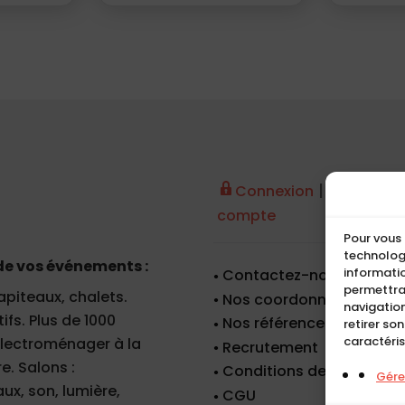
|
Connexion
Créer un
compte
Pour vous 
technologi
de vos événements :
informatio
Contactez-nous
permettra
apiteaux, chalets.
Nos coordonnées
navigation
fs. Plus de 1000
Nos références
retirer so
caractéris
 électroménager à la
Recrutement
e. Salons :
Conditions de location
Gérer
x, son, lumière,
CGU