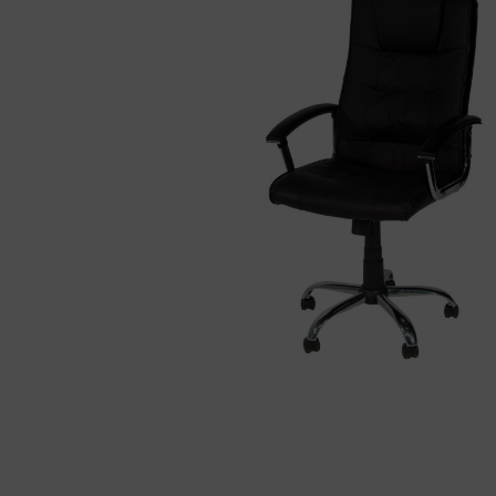
01
34
04
76
50
|