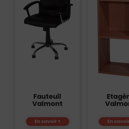
Fauteuil
Etagè
Valmont
Valmo
En savoir +
En savoir