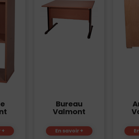
re
Bureau
A
nt
Valmont
V
 +
En savoir +
En