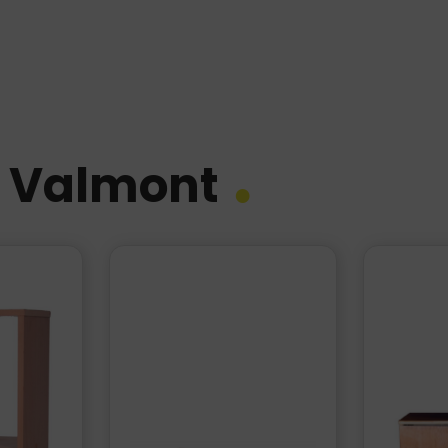
Valmont
e Valmont