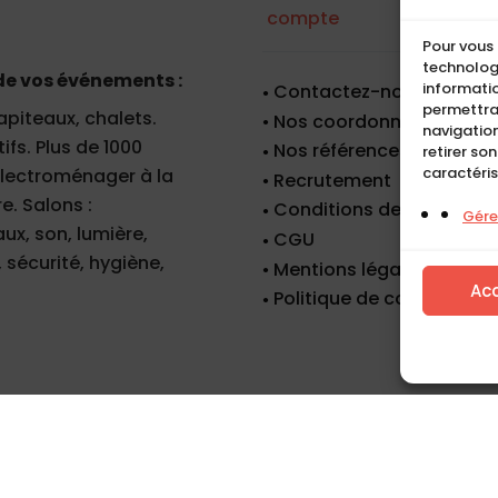
compte
Pour vous 
technologi
de vos événements :
informatio
Contactez-nous
permettra
apiteaux, chalets.
Nos coordonnées
navigation
fs. Plus de 1000
Nos références
retirer so
caractéris
 électroménager à la
Recrutement
e. Salons :
Conditions de location
Gérer
x, son, lumière,
CGU
 sécurité, hygiène,
Mentions légales
Ac
Politique de cookies (UE)
Tous droits réservés. Copyright © Compact 2026