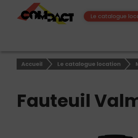
Le catalogue loc
×
Accueil
Le catalogue location
Rechercher
sur
le
Fauteuil Val
site