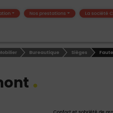
ation
Nos prestations
La société
Mobilier
Bureautique
Sièges
Faute
mont
Confort et sobriété de gr