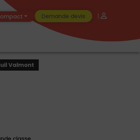
|
Demande devis
 Compact
uil Valmont
ande classe.