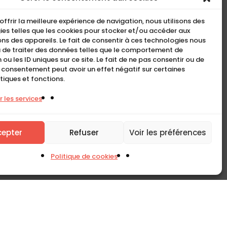
5, Rue Ambroise Croizat
offrir la meilleure expérience de navigation, nous utilisons des
95195 BP30523
es telles que les cookies pour stocker et/ou accéder aux
ns des appareils. Le fait de consentir à ces technologies nous
Goussainville Cedex Val
 de traiter des données telles que le comportement de
d’Oise France.
 ou les ID uniques sur ce site. Le fait de ne pas consentir ou de
n consentement peut avoir un effet négatif sur certaines
01 34 04 76 50
tiques et fonctions.
0033(0)1 34 04 76 51
 les services
cepter
Refuser
Voir les préférences
Politique de cookies