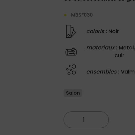
MBSF030
coloris
: Noir
materiaux
: Metal,
cuir
ensembles
: Val
Salon
quantité
de
Fauteuil