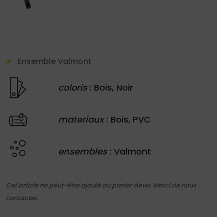
site
Ensemble Valmont
Demande
coloris
: Bois, Noir
de
devis
materiaux
: Bois, PVC
01
34
ensembles
: Valmont
04
76
Cet article ne peut-être ajouté au panier devis. Merci de nous
50
|
contacter.