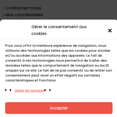
Contactez-nous
Nos coordonnées
Nos références
Gérer le consentement aux
Recrutement
cookies
Conditions de location
CGU
Pour vous offrir la meilleure expérience de navigation, nous
Mentions légales
utilisons des technologies telles que les cookies pour stocker
et/ou accéder aux informations des appareils. Le fait de
Politique de cookies (UE)
consentir à ces technologies nous permettra de traiter des
données telles que le comportement de navigation ou les ID
uniques sur ce site. Le fait de ne pas consentir ou de retirer son
consentement peut avoir un effet négatif sur certaines
COMPACT
caractéristiques et fonctions.
5, Rue Ambroise Croizat
Gérer les services
95195 BP30523
Goussainville Cedex Val d’Oise France.
Accepter
01 34 04 76 50