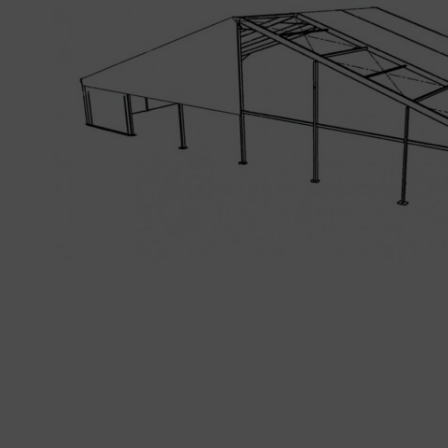
01
34
04
76
50
|