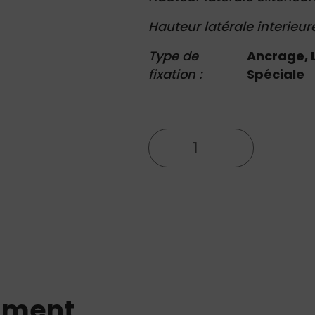
Hauteur latérale interieur
Type de
Ancrage, 
fixation :
Spéciale
quantité
de
Structure
30x5
mment