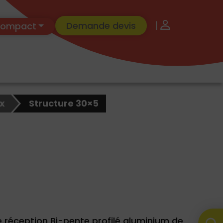
|
Demande devis
 Compact
x
Structure 30×5
e réception Bi-pente profilé aluminium de