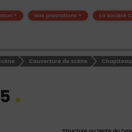
ation
Nos prestations
La société
Scène
Couverture de scène
Chapiteau
x5
Structure ou tente du typ