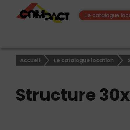
Le catalogue loc
×
Accueil
Le catalogue location
Rechercher
sur
le
site
Structure 30