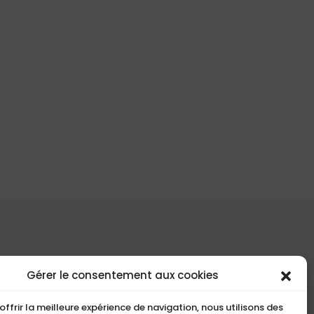
COMPACT
Gérer le consentement aux cookies
5, Rue Ambroise Croizat
offrir la meilleure expérience de navigation, nous utilisons des