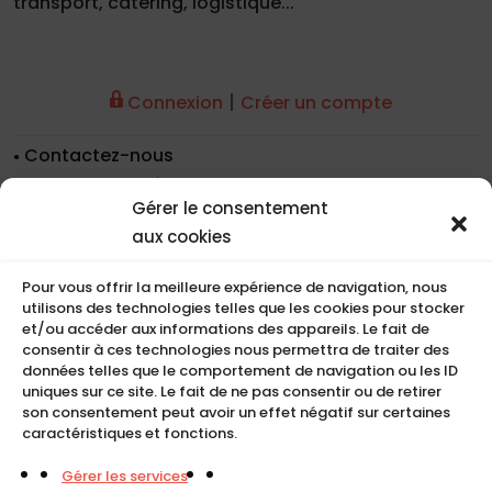
transport, catering, logistique...
|
Connexion
Créer un compte
Contactez-nous
Nos coordonnées
Gérer le consentement
Nos références
aux cookies
Recrutement
Conditions de location
Pour vous offrir la meilleure expérience de navigation, nous
CGU
utilisons des technologies telles que les cookies pour stocker
Mentions légales
et/ou accéder aux informations des appareils. Le fait de
consentir à ces technologies nous permettra de traiter des
Politique de cookies (UE)
données telles que le comportement de navigation ou les ID
uniques sur ce site. Le fait de ne pas consentir ou de retirer
son consentement peut avoir un effet négatif sur certaines
caractéristiques et fonctions.
COMPACT
Gérer les services
5, Rue Ambroise Croizat