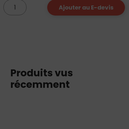
quantité
Ajouter au E-devis
de
Element
X30D
018
Produits vus
récemment