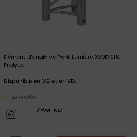
Demande
de
Elément d’angle de Pont Lumière X30D 018.
devis
Prolyte.
01
Disponible en VG et en VD.
34
04
SSPXA060
76
Prise
:
NC
50
|