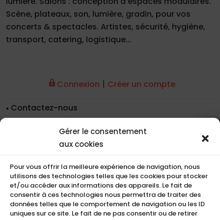
lumière. Salons : conception d’espaces modulaires.
Scène, plateaux, son, lumière, gradin, pour vos
concerts & spectacles. Artistes, sécurité, hygiène,
transport, catering, logistique...
|
Connexion
Créer un compte
Contactez-nous
Nos coordonnées
Gérer le consentement
Nos références
aux cookies
Recrutement
Conditions de location
Pour vous offrir la meilleure expérience de navigation, nous
CGU
utilisons des technologies telles que les cookies pour stocker
Mentions légales
et/ou accéder aux informations des appareils. Le fait de
consentir à ces technologies nous permettra de traiter des
Politique de cookies (UE)
données telles que le comportement de navigation ou les ID
uniques sur ce site. Le fait de ne pas consentir ou de retirer