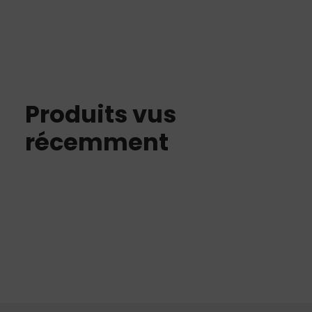
UR124D
Produits vus
récemment