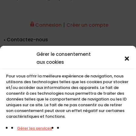
|
Connexion
Créer un compte
Contactez-nous
Nos coordonnées
Gérer le consentement
Nos références
aux cookies
Recrutement
Conditions de location
Pour vous offrir la meilleure expérience de navigation, nous
CGU
utilisons des technologies telles que les cookies pour stocker
Mentions légales
et/ou accéder aux informations des appareils. Le fait de
consentir à ces technologies nous permettra de traiter des
Politique de cookies (UE)
données telles que le comportement de navigation ou les ID
uniques sur ce site. Le fait de ne pas consentir ou de retirer
son consentement peut avoir un effet négatif sur certaines
caractéristiques et fonctions.
COMPACT
Gérer les services
5, Rue Ambroise Croizat