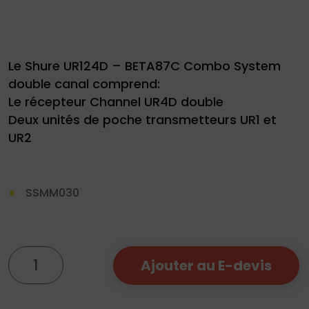
Le Shure UR124D – BETA87C Combo System
double canal comprend:
Le récepteur Channel UR4D double
Demande
Deux unités de poche transmetteurs UR1 et
de
UR2
devis
01
SSMM030
34
04
76
quantité
50
|
Ajouter au E-devis
de
Micro
Shure