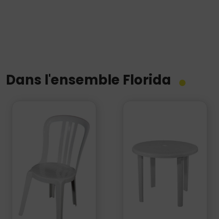
de
Parasol
Florida
Dans l'ensemble Florida