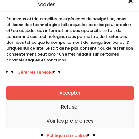
Conditions de location
cookies
CGU
Pour vous offrir la meilleure expérience de navigation, nous
Mentions légales
utilisons des technologies telles que les cookies pour stocker
Politique de cookies (UE)
et/ou accéder aux informations des appareils. Le fait de
consentir à ces technologies nous permettra de traiter des
données telles que le comportement de navigation ou les ID
uniques sur ce site. Le fait de ne pas consentir ou de retirer son
COMPACT
consentement peut avoir un effet négatif sur certaines
caractéristiques et fonctions.
5, Rue Ambroise Croizat
Gérer les services
95195 BP30523
Goussainville Cedex Val d’Oise France.
Accepter
01 34 04 76 50
Refuser
0033(0)1 34 04 76 51
Voir les préférences
Tous droits réservés. Copyright © Compact 2026
Politique de cookies