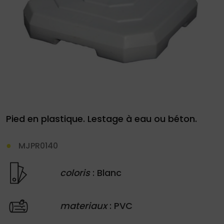
le
site
Demande
de
Pied en plastique. Lestage à eau ou béton.
devis
MJPR0140
01
34
coloris
: Blanc
04
76
materiaux
: PVC
50
|