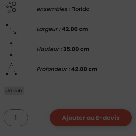
ensembles
: Florida
Largeur :
42.00 cm
Hauteur :
35.00 cm
Profondeur :
42.00 cm
Jardin
quantité
Ajouter au E-devis
de
Pied