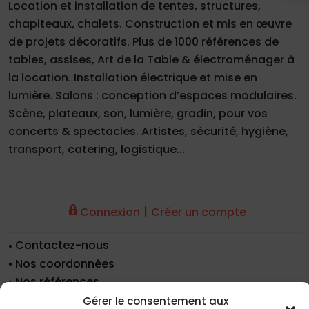
Location et installation de tentes, structures,
chapiteaux, chalets. Construction et mis en œuvre
de projets décoratifs. Plus de 1000 références de
tables, assises, Art de la Table & électroménager à
la location. Installation électrique et mise en
lumière. Salons : conception d’espaces modulaires.
Scène, plateaux, son, lumière, gradin, pour vos
concerts & spectacles. Artistes, sécurité, hygiène,
transport, catering, logistique...
|
Connexion
Créer un compte
Contactez-nous
Nos coordonnées
Nos références
Recrutement
Gérer le consentement aux