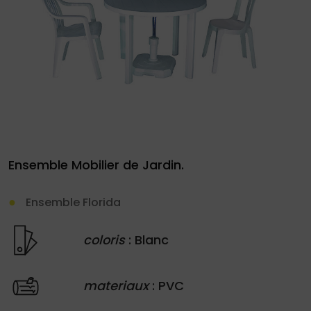
le
site
Demande
de
Ensemble Mobilier de Jardin.
devis
Ensemble Florida
01
34
coloris
: Blanc
04
76
materiaux
: PVC
50
|