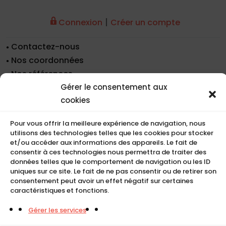
|
Connexion
Créer un compte
Contactez-nous
Nos coordonnées
Nos références
Recrutement
Gérer le consentement aux
Conditions de location
cookies
CGU
Pour vous offrir la meilleure expérience de navigation, nous
Mentions légales
utilisons des technologies telles que les cookies pour stocker
Politique de cookies (UE)
et/ou accéder aux informations des appareils. Le fait de
consentir à ces technologies nous permettra de traiter des
données telles que le comportement de navigation ou les ID
uniques sur ce site. Le fait de ne pas consentir ou de retirer son
COMPACT
consentement peut avoir un effet négatif sur certaines
caractéristiques et fonctions.
5, Rue Ambroise Croizat
Gérer les services
95195 BP30523