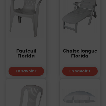
Fauteuil
Chaise longue
Florida
Florida
En savoir +
En savoir +