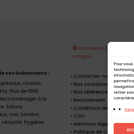
|
Connexion
Créer un
compte
Pour vous 
technologi
de vos événements :
informatio
Contactez-nous
permettra
apiteaux, chalets.
Nos coordonnées
navigation
fs. Plus de 1000
Nos références
retirer so
caractéris
 électroménager à la
Recrutement
e. Salons :
Conditions de location
Gérer
x, son, lumière,
CGU
 sécurité, hygiène,
Mentions légales
Ac
Politique de cookies (UE)