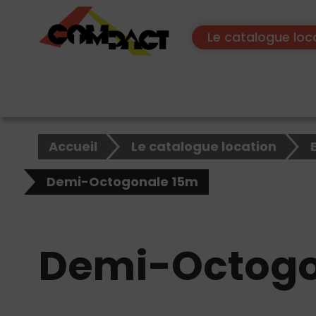
Le catalogue loc
×
Accueil
Le catalogue location
Rechercher
sur
Demi-Octogonale 15m
le
site
Demi-Octogo