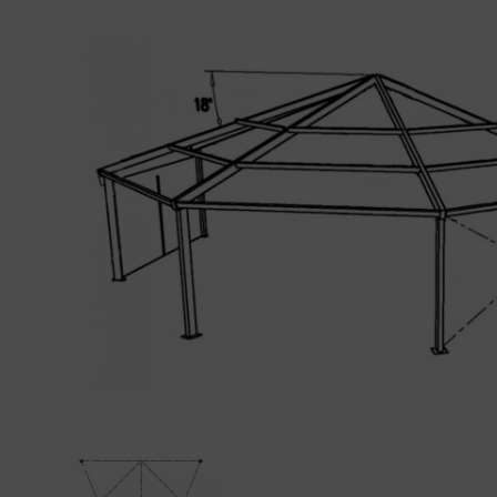
01
34
04
76
50
|