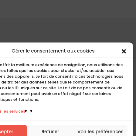
COMPACT
Gérer le consentement aux cookies
5, Rue Ambroise Croizat
offrir la meilleure expérience de navigation, nous utilisons des
95195 BP30523
es telles que les cookies pour stocker et/ou accéder aux
ns des appareils. Le fait de consentir à ces technologies nous
Goussainville Cedex Val
 de traiter des données telles que le comportement de
d’Oise France.
 ou les ID uniques sur ce site. Le fait de ne pas consentir ou de
n consentement peut avoir un effet négatif sur certaines
01 34 04 76 50
tiques et fonctions.
0033(0)1 34 04 76 51
 les services
cepter
Refuser
Voir les préférences