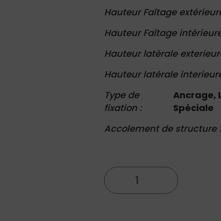
Hauteur Faîtage extérieur
Hauteur Faîtage intérieure
Hauteur latérale exterieur
Hauteur latérale interieur
Type de
Ancrage, 
fixation :
Spéciale
Accolement de structure 
quantité
de
Demi-
Octogonale