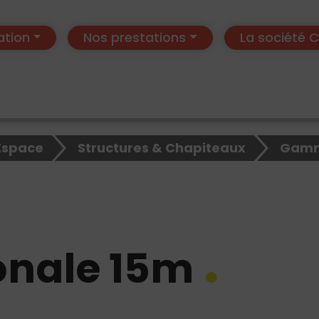
ation
Nos prestations
La société
Espace
Structures & Chapiteaux
Gamm
nale 15m