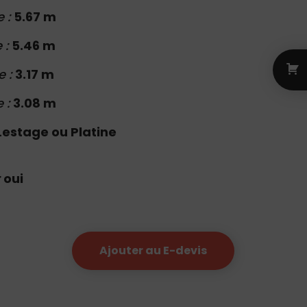
e :
5.67 m
 :
5.46 m
e :
3.17 m
e :
3.08 m
Lestage ou Platine
:
oui
Ajouter au E-devis