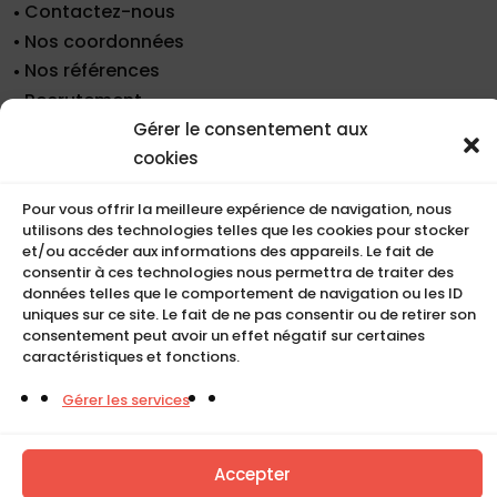
Contactez-nous
Nos coordonnées
Nos références
Recrutement
Conditions de location
Gérer le consentement aux
cookies
CGU
Mentions légales
Pour vous offrir la meilleure expérience de navigation, nous
Politique de cookies (UE)
utilisons des technologies telles que les cookies pour stocker
et/ou accéder aux informations des appareils. Le fait de
consentir à ces technologies nous permettra de traiter des
données telles que le comportement de navigation ou les ID
COMPACT
uniques sur ce site. Le fait de ne pas consentir ou de retirer son
consentement peut avoir un effet négatif sur certaines
5, Rue Ambroise Croizat
caractéristiques et fonctions.
95195 BP30523
Gérer les services
Goussainville Cedex Val d’Oise France.
01 34 04 76 50
Accepter