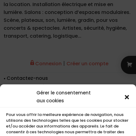
la location. Installation électrique et mise en
lumière. Salons : conception d’espaces modulaires.
Scène, plateaux, son, lumière, gradin, pour vos
concerts & spectacles. Artistes, sécurité, hygiène,
transport, catering, logistique...
|
Connexion
Créer un compte
Contactez-nous
Nos coordonnées
Gérer le consentement
Nos références
aux cookies
Recrutement
Conditions de location
Pour vous offrir la meilleure expérience de navigation, nous
CGU
utilisons des technologies telles que les cookies pour stocker
Mentions légales
et/ou accéder aux informations des appareils. Le fait de
consentir à ces technologies nous permettra de traiter des
Politique de cookies (UE)