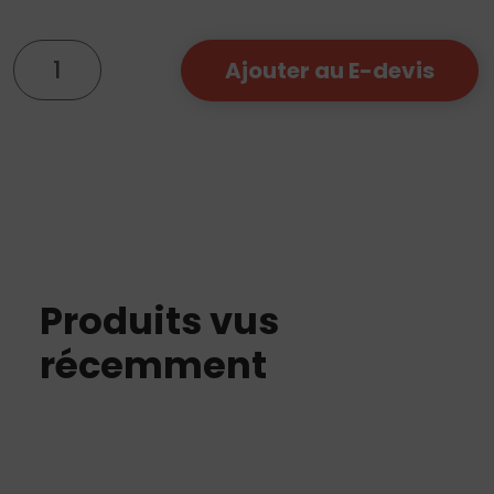
quantité
Ajouter au E-devis
de
Structure
25x5
Produits vus
récemment