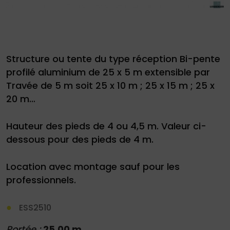
Structure ou tente du type réception Bi-pente
profilé aluminium de 25 x 5 m extensible par
Demande
Travée de 5 m soit 25 x 10 m ; 25 x 15 m ; 25 x
de
20 m…
devis
Hauteur des pieds de 4 ou 4,5 m. Valeur ci-
01
dessous pour des pieds de 4 m.
34
Location avec montage sauf pour les
04
professionnels.
76
50
|
ESS2510
Portée :
25.00 m