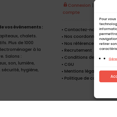
|
Connexion
Créer un
compte
Pour vous 
technologi
de vos événements :
informatio
Contactez-nous
permettra
apiteaux, chalets.
Nos coordonnées
navigation
fs. Plus de 1000
Nos références
retirer so
caractéris
 électroménager à la
Recrutement
e. Salons :
Conditions de location
Gérer
x, son, lumière,
CGU
 sécurité, hygiène,
Mentions légales
Ac
Politique de cookies (UE)
Tous droits réservés. Copyright © Compact 2026