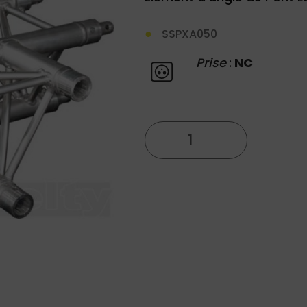
SSPXA050
Prise
:
NC
quantité
de
Element
X30D
017