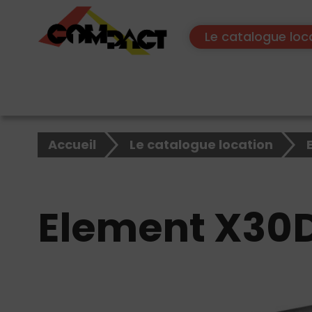
Le catalogue loc
×
Rechercher
Accueil
Le catalogue location
sur
le
site
Element X30D