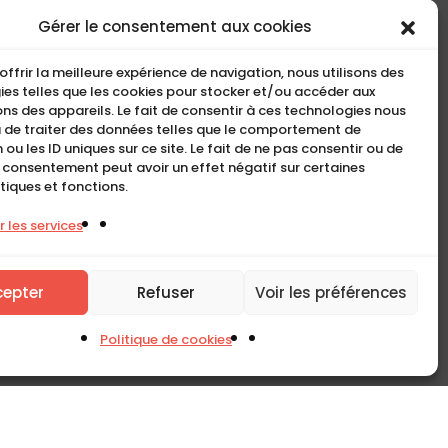
COMPACT
Gérer le consentement aux cookies
5, Rue Ambroise Croizat
offrir la meilleure expérience de navigation, nous utilisons des
95195 BP30523
es telles que les cookies pour stocker et/ou accéder aux
ns des appareils. Le fait de consentir à ces technologies nous
Goussainville Cedex Val
 de traiter des données telles que le comportement de
d’Oise France.
 ou les ID uniques sur ce site. Le fait de ne pas consentir ou de
n consentement peut avoir un effet négatif sur certaines
01 34 04 76 50
tiques et fonctions.
0033(0)1 34 04 76 51
 les services
cepter
Refuser
Voir les préférences
Politique de cookies