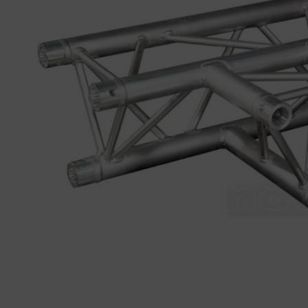
01
34
04
76
50
|