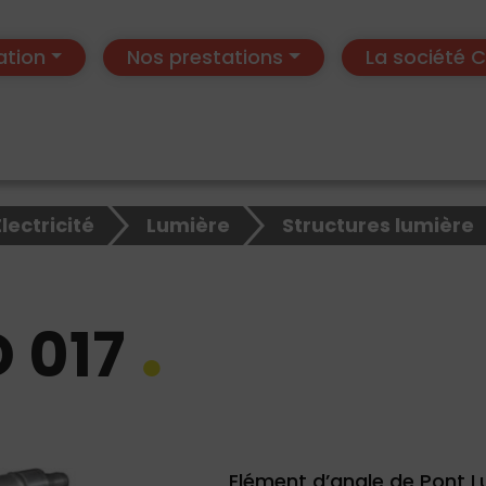
ation
Nos prestations
La société
Electricité
Lumière
Structures lumière
 017
Elément d’angle de Pont Lu