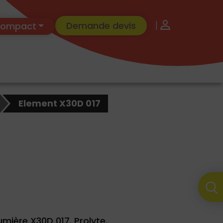
|
Demande devis
 Compact
Element X30D 017
mière X30D 017. Prolyte.