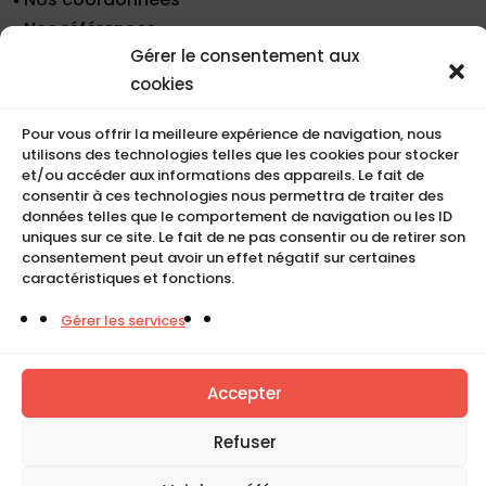
Nos références
Gérer le consentement aux
Recrutement
cookies
Conditions de location
CGU
Pour vous offrir la meilleure expérience de navigation, nous
Mentions légales
utilisons des technologies telles que les cookies pour stocker
Politique de cookies (UE)
et/ou accéder aux informations des appareils. Le fait de
consentir à ces technologies nous permettra de traiter des
données telles que le comportement de navigation ou les ID
uniques sur ce site. Le fait de ne pas consentir ou de retirer son
COMPACT
consentement peut avoir un effet négatif sur certaines
caractéristiques et fonctions.
5, Rue Ambroise Croizat
Gérer les services
95195 BP30523
Goussainville Cedex Val d’Oise France.
Accepter
01 34 04 76 50
Refuser
0033(0)1 34 04 76 51