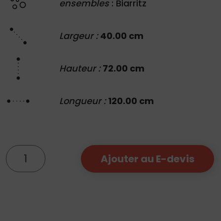
ensembles
: Biarritz
Largeur :
40.00 cm
Hauteur :
72.00 cm
Longueur :
120.00 cm
quantité
Ajouter au E-devis
de
Table
Biarritz