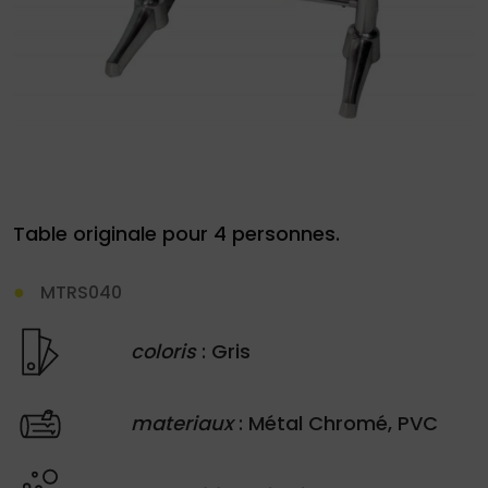
le
site
Demande
Table originale pour 4 personnes.
de
devis
MTRS040
01
coloris
: Gris
34
04
76
materiaux
: Métal Chromé, PVC
50
|