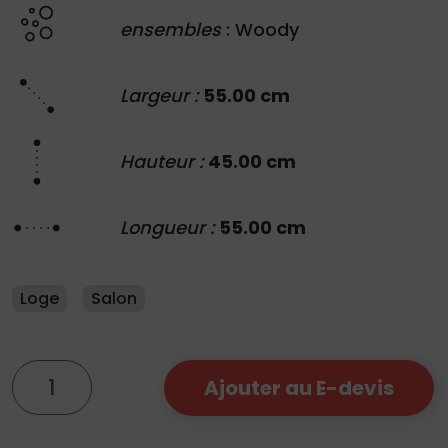
ensembles
: Woody
Largeur :
55.00 cm
Hauteur :
45.00 cm
Longueur :
55.00 cm
Loge
Salon
quantité
Ajouter au E-devis
de
Table