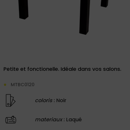
site
Demande
de
devis
Petite et fonctionelle. Idéale dans vos salons.
01
MTBC0120
34
04
coloris
: Noir
76
50
|
materiaux
: Laqué