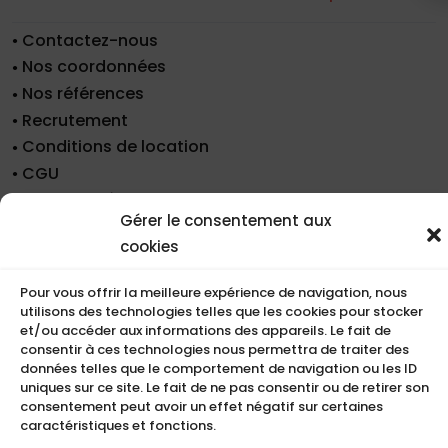
Contactez-nous
Nos coordonnées
Nos références
Recrutement
Conditions de location
CGU
Mentions légales
Gérer le consentement aux
Politique de cookies (UE)
cookies
Pour vous offrir la meilleure expérience de navigation, nous
COMPACT
utilisons des technologies telles que les cookies pour stocker
et/ou accéder aux informations des appareils. Le fait de
5, Rue Ambroise Croizat
consentir à ces technologies nous permettra de traiter des
données telles que le comportement de navigation ou les ID
95195 BP30523
uniques sur ce site. Le fait de ne pas consentir ou de retirer son
Goussainville Cedex Val d’Oise France.
consentement peut avoir un effet négatif sur certaines
caractéristiques et fonctions.
01 34 04 76 50