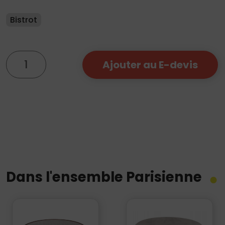
Bistrot
quantité
Ajouter au E-devis
de
Chaise
Parisienne
Noire
Dans l'ensemble Parisienne