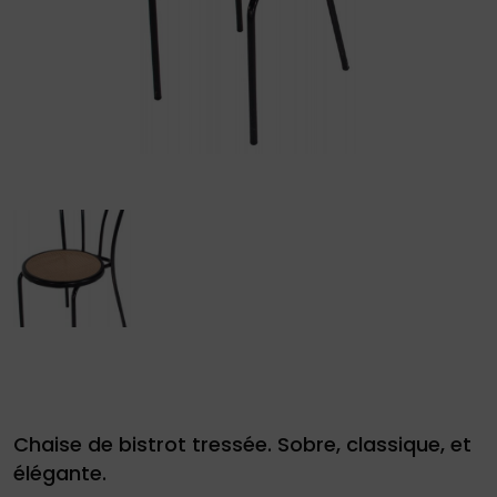
site
Demande
de
devis
01
34
04
76
Chaise de bistrot tressée. Sobre, classique, et
50
|
élégante.