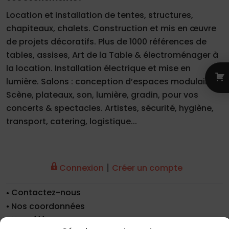
Location et installation de tentes, structures,
chapiteaux, chalets. Construction et mis en œuvre
de projets décoratifs. Plus de 1000 références de
tables, assises, Art de la Table & électroménager à
la location. Installation électrique et mise en
lumière. Salons : conception d’espaces modulaires.
Scène, plateaux, son, lumière, gradin, pour vos
concerts & spectacles. Artistes, sécurité, hygiène,
transport, catering, logistique...
|
Connexion
Créer un compte
Contactez-nous
Nos coordonnées
Nos références