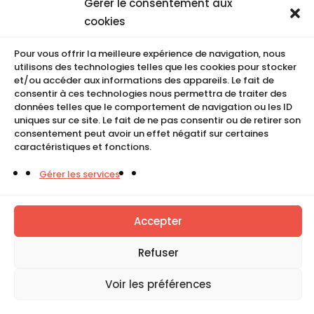
Gérer le consentement aux
Recrutement
cookies
Conditions de location
CGU
Pour vous offrir la meilleure expérience de navigation, nous
Mentions légales
utilisons des technologies telles que les cookies pour stocker
Politique de cookies (UE)
et/ou accéder aux informations des appareils. Le fait de
consentir à ces technologies nous permettra de traiter des
données telles que le comportement de navigation ou les ID
uniques sur ce site. Le fait de ne pas consentir ou de retirer son
COMPACT
consentement peut avoir un effet négatif sur certaines
caractéristiques et fonctions.
5, Rue Ambroise Croizat
Gérer les services
95195 BP30523
Goussainville Cedex Val d’Oise France.
Accepter
01 34 04 76 50
Refuser
0033(0)1 34 04 76 51
Voir les préférences
Tous droits réservés. Copyright © Compact 2026