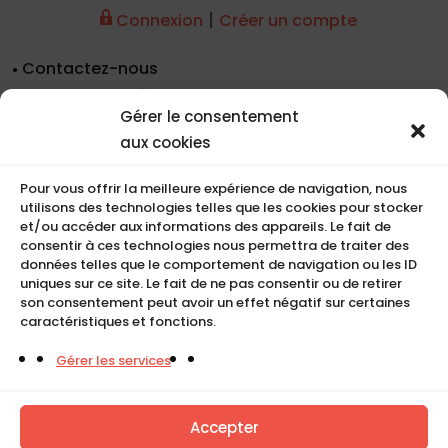
|
Connexion
Créer un compte
Contactez-nous
Nos coordonnées
Gérer le consentement
Nos références
aux cookies
Recrutement
Conditions de location
Pour vous offrir la meilleure expérience de navigation, nous
CGU
utilisons des technologies telles que les cookies pour stocker
Mentions légales
et/ou accéder aux informations des appareils. Le fait de
consentir à ces technologies nous permettra de traiter des
Politique de cookies (UE)
données telles que le comportement de navigation ou les ID
uniques sur ce site. Le fait de ne pas consentir ou de retirer
son consentement peut avoir un effet négatif sur certaines
caractéristiques et fonctions.
COMPACT
Gérer les services
5, Rue Ambroise Croizat
95195 BP30523
Goussainville Cedex Val d’Oise France.
Accepter