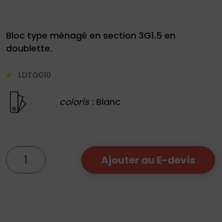
Bloc type ménagé en section 3G1.5 en
doublette.
Demande
LDTG010
de
devis
coloris
: Blanc
01
34
quantité
04
Ajouter au E-devis
de
76
Doublette
50
|
3G1.5