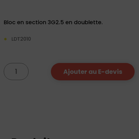
Bloc en section 3G2.5 en doublette.
LDT2010
Demande
de
devis
quantité
Ajouter au E-devis
de
01
Doublette
34
3G2.5
04
76
50
|