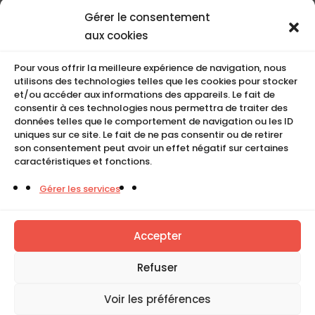
Nos coordonnées
Gérer le consentement
Nos références
aux cookies
Recrutement
Conditions de location
Pour vous offrir la meilleure expérience de navigation, nous
CGU
utilisons des technologies telles que les cookies pour stocker
Mentions légales
et/ou accéder aux informations des appareils. Le fait de
consentir à ces technologies nous permettra de traiter des
Politique de cookies (UE)
données telles que le comportement de navigation ou les ID
uniques sur ce site. Le fait de ne pas consentir ou de retirer
son consentement peut avoir un effet négatif sur certaines
caractéristiques et fonctions.
COMPACT
Gérer les services
5, Rue Ambroise Croizat
95195 BP30523
Goussainville Cedex Val d’Oise France.
Accepter
01 34 04 76 50
Refuser
0033(0)1 34 04 76 51
Voir les préférences