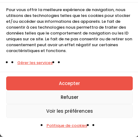
Conditions de location
CGU
Pour vous offrir la meilleure expérience de navigation, nous
utilisons des technologies telles que les cookies pour stocker
Mentions légales
et/ou accéder aux informations des appareils. Le fait de
Politique de cookies (UE)
consentir à ces technologies nous permettra de traiter des
données telles que le comportement de navigation ou les ID
uniques sur ce site. Le fait de ne pas consentir ou de retirer son
consentement peut avoir un effet négatif sur certaines
COMPACT
caractéristiques et fonctions.
5, Rue Ambroise Croizat
Gérer les services
95195 BP30523
Goussainville Cedex Val d’Oise France.
Accepter
01 34 04 76 50
Refuser
0033(0)1 34 04 76 51
Voir les préférences
Politique de cookies
Tous droits réservés. Copyright © Compact 2026