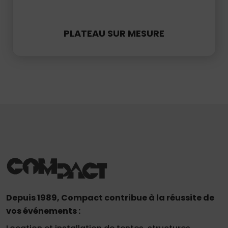
PLATEAU SUR MESURE
Demande
de
devis
01
34
04
76
50
|
Depuis 1989, Compact contribue à la réussite de
vos événements :