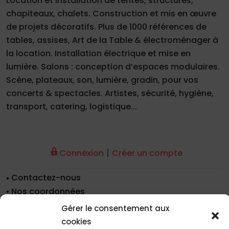
Location et installation de tentes, structures,
chapiteaux, chalets. Construction et mis en œuvre
de projets décoratifs. Plus de 1000 références de
tables, assises, Art de la Table & électroménager à
la location. Installation électrique et mise en
lumière. Salons : conception d’espaces modulaires.
Scène, plateaux, son, lumière, gradin, pour vos
concerts & spectacles. Artistes, sécurité, hygiène,
transport, catering, logistique...
|
Connexion
Créer un compte
Contactez-nous
Nos coordonnées
Nos références
Gérer le consentement aux
Recrutement
cookies