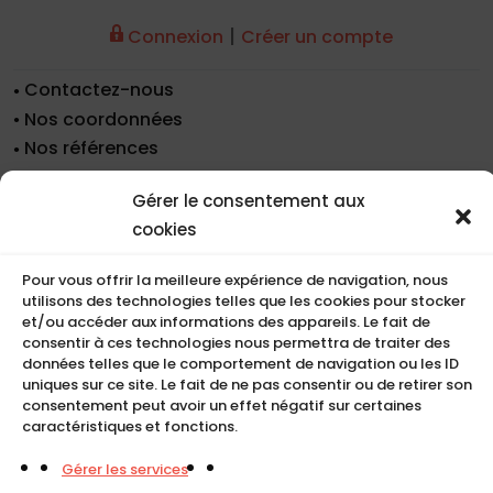
|
Connexion
Créer un compte
Contactez-nous
Nos coordonnées
Nos références
Recrutement
Gérer le consentement aux
Conditions de location
cookies
CGU
Mentions légales
Pour vous offrir la meilleure expérience de navigation, nous
Politique de cookies (UE)
utilisons des technologies telles que les cookies pour stocker
et/ou accéder aux informations des appareils. Le fait de
consentir à ces technologies nous permettra de traiter des
données telles que le comportement de navigation ou les ID
COMPACT
uniques sur ce site. Le fait de ne pas consentir ou de retirer son
consentement peut avoir un effet négatif sur certaines
5, Rue Ambroise Croizat
caractéristiques et fonctions.
95195 BP30523
Gérer les services
Goussainville Cedex Val d’Oise France.