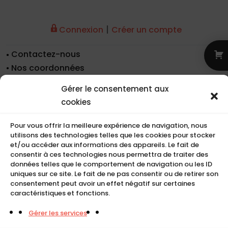
|
Connexion
Créer un compte
Contactez-nous
Nos coordonnées
Nos références
Gérer le consentement aux
Recrutement
cookies
Conditions de location
CGU
Pour vous offrir la meilleure expérience de navigation, nous
Mentions légales
utilisons des technologies telles que les cookies pour stocker
et/ou accéder aux informations des appareils. Le fait de
Politique de cookies (UE)
consentir à ces technologies nous permettra de traiter des
données telles que le comportement de navigation ou les ID
uniques sur ce site. Le fait de ne pas consentir ou de retirer son
consentement peut avoir un effet négatif sur certaines
COMPACT
caractéristiques et fonctions.
5, Rue Ambroise Croizat
Gérer les services
95195 BP30523