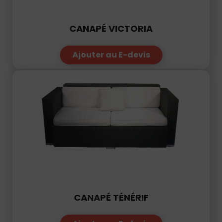
CANAPÉ VICTORIA
Ajouter au E-devis
Demande
de
devis
01
34
04
76
50
|
CANAPÉ TÉNÉRIF