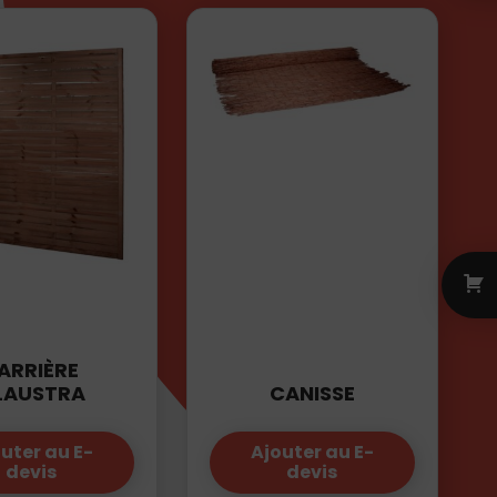
ARRIÈRE
LAUSTRA
CANISSE
uter au E-
Ajouter au E-
devis
devis