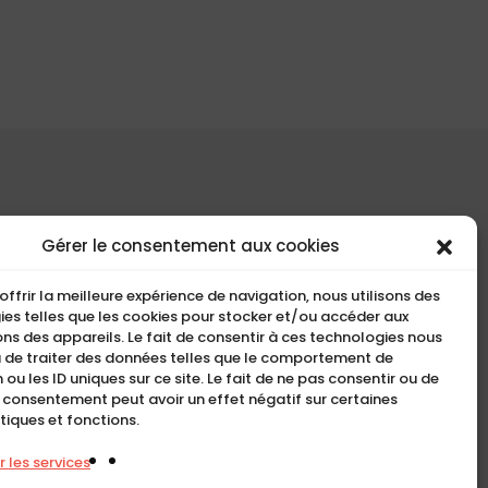
COMPACT
Gérer le consentement aux cookies
5, Rue Ambroise Croizat
offrir la meilleure expérience de navigation, nous utilisons des
95195 BP30523
es telles que les cookies pour stocker et/ou accéder aux
ns des appareils. Le fait de consentir à ces technologies nous
Goussainville Cedex Val
 de traiter des données telles que le comportement de
d’Oise France.
 ou les ID uniques sur ce site. Le fait de ne pas consentir ou de
n consentement peut avoir un effet négatif sur certaines
01 34 04 76 50
tiques et fonctions.
0033(0)1 34 04 76 51
 les services