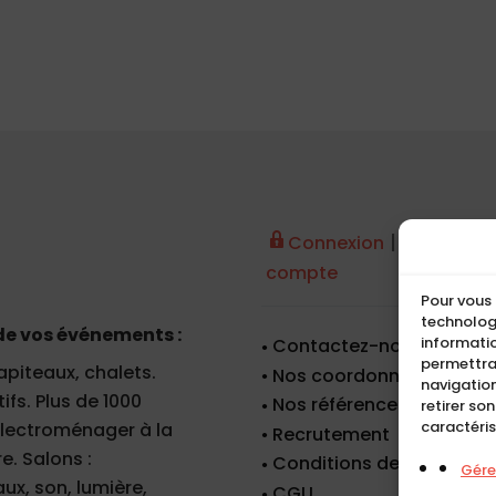
|
Connexion
Créer un
compte
Pour vous 
technologi
de vos événements :
informatio
Contactez-nous
permettra
apiteaux, chalets.
Nos coordonnées
navigation
fs. Plus de 1000
Nos références
retirer so
caractéris
 électroménager à la
Recrutement
e. Salons :
Conditions de location
Gérer
x, son, lumière,
CGU