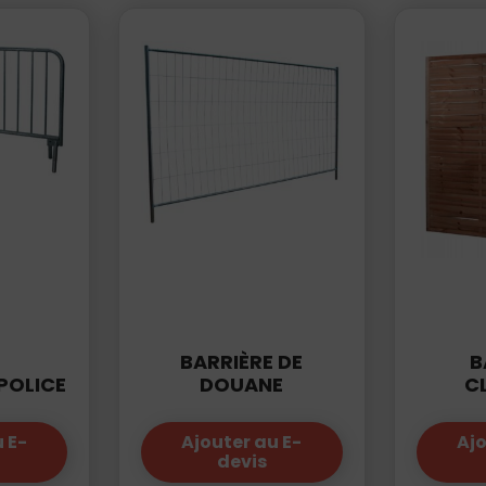
BARRIÈRE DE
B
 POLICE
DOUANE
C
 E-
Ajouter au E-
Ajo
devis