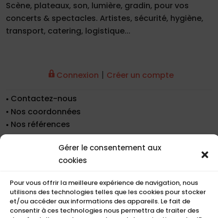
Scène, plateaux, son, lumière, gradin, pour vos
concerts & spectacles. Artistes, sécurité, hygiène,
transport, catering, logistique...
|
Connexion
Créer un compte
Contactez-nous
Nos coordonnées
Nos références
Recrutement
Gérer le consentement aux
Conditions de location
cookies
CGU
Mentions légales
Pour vous offrir la meilleure expérience de navigation, nous
Politique de cookies (UE)
utilisons des technologies telles que les cookies pour stocker
et/ou accéder aux informations des appareils. Le fait de
consentir à ces technologies nous permettra de traiter des