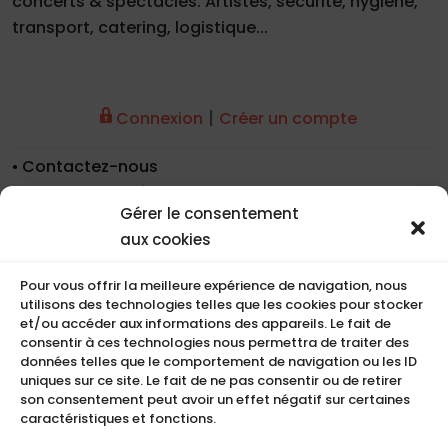
concerts & spectacles. Artistes, sécurité, hygiène,
transport, catering, logistique...
|
Connexion
Créer un compte
Contactez-nous
Nos coordonnées
Gérer le consentement
Nos références
aux cookies
Recrutement
Conditions de location
Pour vous offrir la meilleure expérience de navigation, nous
CGU
utilisons des technologies telles que les cookies pour stocker
et/ou accéder aux informations des appareils. Le fait de
Mentions légales
consentir à ces technologies nous permettra de traiter des
Politique de cookies (UE)
données telles que le comportement de navigation ou les ID
uniques sur ce site. Le fait de ne pas consentir ou de retirer
son consentement peut avoir un effet négatif sur certaines
caractéristiques et fonctions.
COMPACT