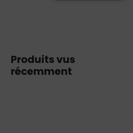
Element
X30D
020
Produits vus
récemment