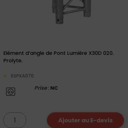
Demande
de
Elément d’angle de Pont Lumière X30D 020.
devis
Prolyte.
01
SSPXA070
34
Prise
:
NC
04
76
50
|
quantité
Ajouter au E-devis
de