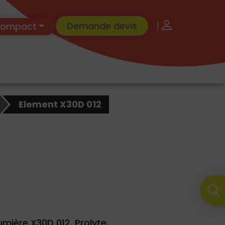
|
Demande devis
 Compact
Element X30D 012
mière X30D 012. Prolyte.