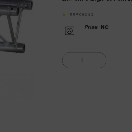
SSPXA030
Prise
:
NC
quantité
de
Element
X30D
012