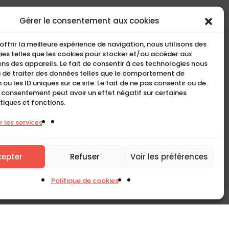
COMPACT
Gérer le consentement aux cookies
5, Rue Ambroise Croizat
offrir la meilleure expérience de navigation, nous utilisons des
95195 BP30523
es telles que les cookies pour stocker et/ou accéder aux
ns des appareils. Le fait de consentir à ces technologies nous
Goussainville Cedex Val
 de traiter des données telles que le comportement de
d’Oise France.
 ou les ID uniques sur ce site. Le fait de ne pas consentir ou de
n consentement peut avoir un effet négatif sur certaines
01 34 04 76 50
tiques et fonctions.
0033(0)1 34 04 76 51
 les services
cepter
Refuser
Voir les préférences
Politique de cookies