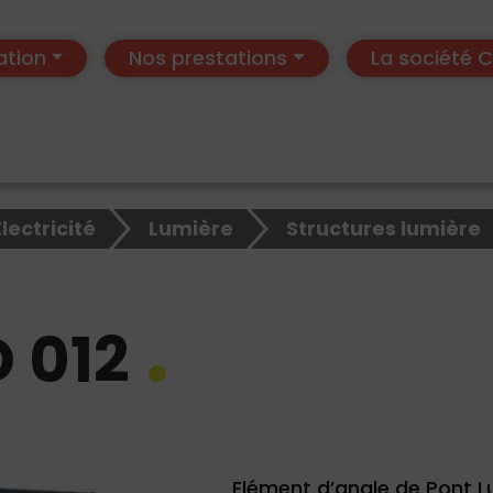
ation
Nos prestations
La société
Electricité
Lumière
Structures lumière
 012
Elément d’angle de Pont Lu