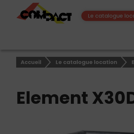
Le catalogue loc
×
Rechercher
Accueil
Le catalogue location
sur
le
site
Element X30D