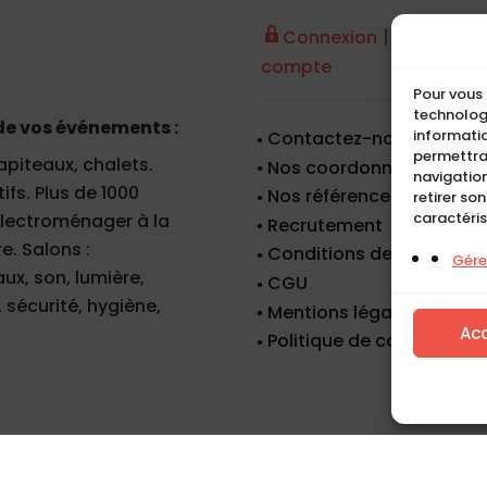
|
Connexion
Créer un
compte
Pour vous 
technologi
de vos événements :
informatio
Contactez-nous
permettra
apiteaux, chalets.
Nos coordonnées
navigation
fs. Plus de 1000
Nos références
retirer so
caractéris
 électroménager à la
Recrutement
e. Salons :
Conditions de location
Gérer
x, son, lumière,
CGU
 sécurité, hygiène,
Mentions légales
Ac
Politique de cookies (UE)
Tous droits réservés. Copyright © Compact 2026