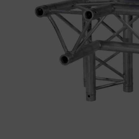
01
34
04
76
50
|