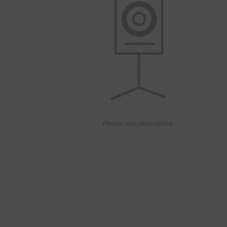
01
34
04
76
50
|
Photo non disponible