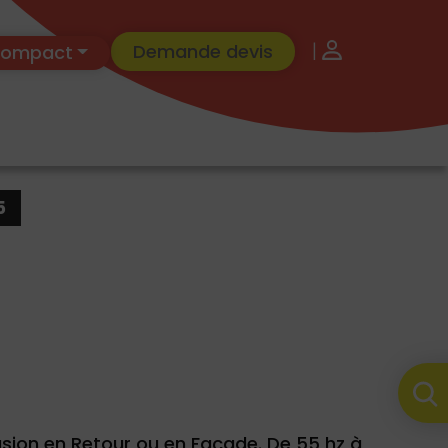
|
Demande devis
 Compact
5
usion en Retour ou en Façade. De 55 hz à