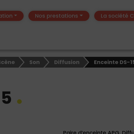
ation
Nos prestations
La société
Scène
Son
Diffusion
Enceinte DS-1
15
Paire d’enceinte APG. Diff