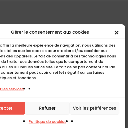
COMPACT
Gérer le consentement aux cookies
5, Rue Ambroise Croizat
offrir la meilleure expérience de navigation, nous utilisons des
95195 BP30523
es telles que les cookies pour stocker et/ou accéder aux
ns des appareils. Le fait de consentir à ces technologies nous
Goussainville Cedex Val
 de traiter des données telles que le comportement de
d’Oise France.
 ou les ID uniques sur ce site. Le fait de ne pas consentir ou de
n consentement peut avoir un effet négatif sur certaines
01 34 04 76 50
tiques et fonctions.
0033(0)1 34 04 76 51
 les services
cepter
Refuser
Voir les préférences
Politique de cookies