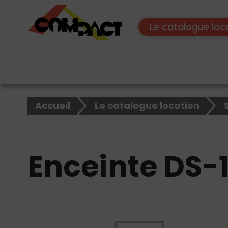
Le catalogue loc
×
Rechercher
Accueil
Le catalogue location
sur
le
site
Enceinte DS-