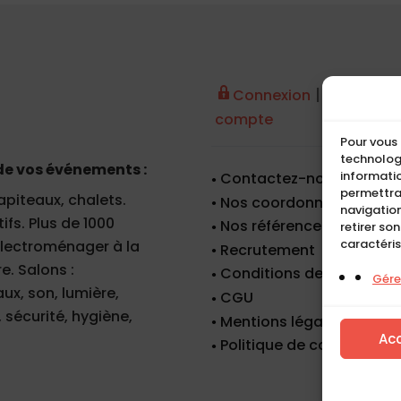
|
Connexion
Créer un
compte
Pour vous 
technologi
de vos événements :
informatio
Contactez-nous
permettra
apiteaux, chalets.
Nos coordonnées
navigation
fs. Plus de 1000
Nos références
retirer so
caractéris
 électroménager à la
Recrutement
e. Salons :
Conditions de location
Gérer
x, son, lumière,
CGU
 sécurité, hygiène,
Mentions légales
Ac
Politique de cookies (UE)