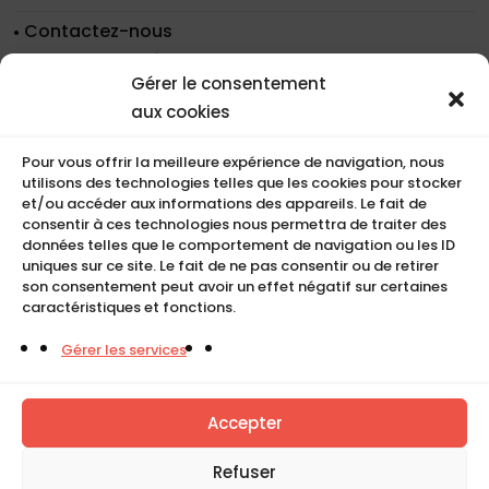
Contactez-nous
Nos coordonnées
Gérer le consentement
Nos références
aux cookies
Recrutement
Conditions de location
Pour vous offrir la meilleure expérience de navigation, nous
CGU
utilisons des technologies telles que les cookies pour stocker
Mentions légales
et/ou accéder aux informations des appareils. Le fait de
consentir à ces technologies nous permettra de traiter des
Politique de cookies (UE)
données telles que le comportement de navigation ou les ID
uniques sur ce site. Le fait de ne pas consentir ou de retirer
son consentement peut avoir un effet négatif sur certaines
caractéristiques et fonctions.
COMPACT
Gérer les services
5, Rue Ambroise Croizat
95195 BP30523
Goussainville Cedex Val d’Oise France.
Accepter
01 34 04 76 50
Refuser