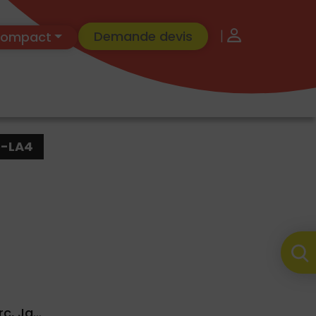
|
Demande devis
 Compact
-LA4
rc, Jq…