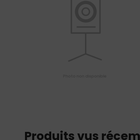
01
34
04
76
50
|
Photo non disponible
Produits vus réce