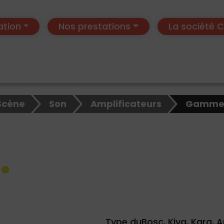
ation
Nos prestations
La société
Scène
Son
Amplificateurs
Gamme
Type duBosc, Kiva, Kara, A