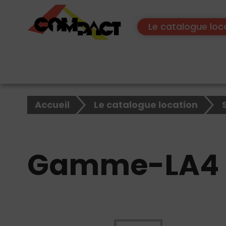
Le catalogue loc
×
Rechercher
Accueil
Le catalogue location
sur
le
site
Gamme-LA4