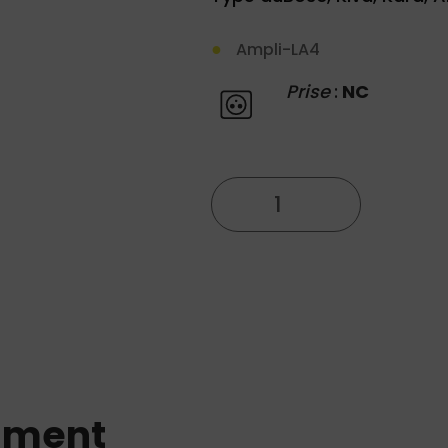
Ampli-LA4
Prise
:
NC
quantité
de
Gamme-
LA4
mment