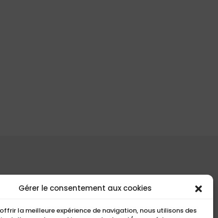
COMPACT
Gérer le consentement aux cookies
5, Rue Ambroise Croizat
offrir la meilleure expérience de navigation, nous utilisons des
95195 BP30523