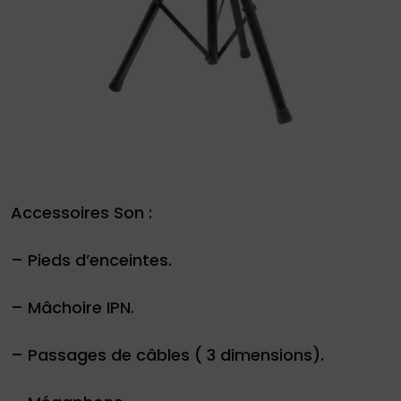
Demande
de
devis
Accessoires Son :
01
– Pieds d’enceintes.
34
04
– Mâchoire IPN.
76
50
|
– Passages de câbles ( 3 dimensions).