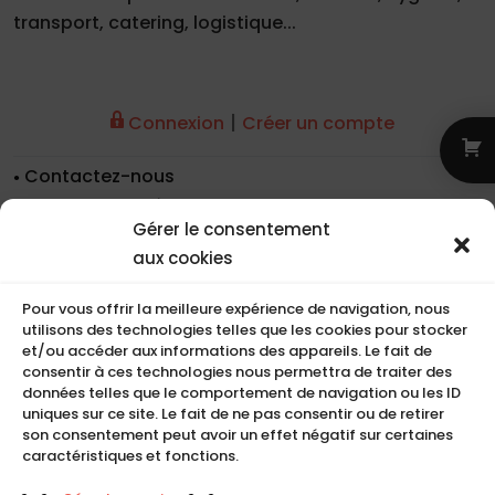
transport, catering, logistique...
|
Connexion
Créer un compte
Contactez-nous
Nos coordonnées
Gérer le consentement
Nos références
aux cookies
Recrutement
Conditions de location
Pour vous offrir la meilleure expérience de navigation, nous
CGU
utilisons des technologies telles que les cookies pour stocker
Mentions légales
et/ou accéder aux informations des appareils. Le fait de
consentir à ces technologies nous permettra de traiter des
Politique de cookies (UE)
données telles que le comportement de navigation ou les ID
uniques sur ce site. Le fait de ne pas consentir ou de retirer
son consentement peut avoir un effet négatif sur certaines
caractéristiques et fonctions.
COMPACT