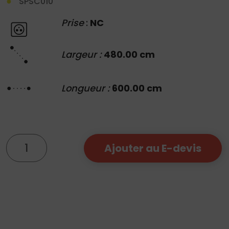
SPSC010
Prise
:
NC
Largeur :
480.00 cm
Longueur :
600.00 cm
quantité
Ajouter au E-devis
de
Scene
Couverte
6x4.8