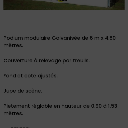
Podium modulaire Galvanisée de 6 m x 4.80
Demande
mètres.
de
Couverture à relevage par treuils.
devis
01
Fond et cote ajustés.
34
Jupe de scène.
04
76
Pietement réglable en hauteur de 0.90 à 1.53
50
|
mètres.