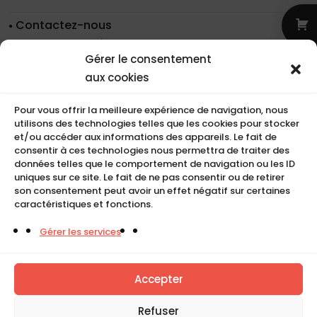
Contactez-nous
Nos coordonnées
Gérer le consentement
Nos références
aux cookies
Recrutement
Conditions de location
Pour vous offrir la meilleure expérience de navigation, nous
CGU
utilisons des technologies telles que les cookies pour stocker
Mentions légales
et/ou accéder aux informations des appareils. Le fait de
consentir à ces technologies nous permettra de traiter des
Politique de cookies (UE)
données telles que le comportement de navigation ou les ID
uniques sur ce site. Le fait de ne pas consentir ou de retirer
son consentement peut avoir un effet négatif sur certaines
caractéristiques et fonctions.
COMPACT
Gérer les services
5, Rue Ambroise Croizat
95195 BP30523
Goussainville Cedex Val d’Oise France.
Accepter
01 34 04 76 50
Refuser