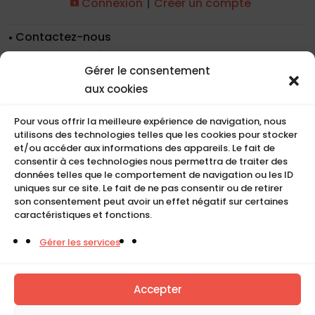
|
Connexion
Créer un compte
Contactez-nous
Nos coordonnées
Gérer le consentement
Nos références
aux cookies
Recrutement
Conditions de location
Pour vous offrir la meilleure expérience de navigation, nous
CGU
utilisons des technologies telles que les cookies pour stocker
Mentions légales
et/ou accéder aux informations des appareils. Le fait de
consentir à ces technologies nous permettra de traiter des
Politique de cookies (UE)
données telles que le comportement de navigation ou les ID
uniques sur ce site. Le fait de ne pas consentir ou de retirer
son consentement peut avoir un effet négatif sur certaines
caractéristiques et fonctions.
COMPACT
Gérer les services
5, Rue Ambroise Croizat
95195 BP30523
Goussainville Cedex Val d’Oise France.
Accepter