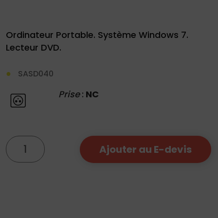
Ordinateur Portable. Système Windows 7.
Lecteur DVD.
Demande
SASD040
de
Prise
:
NC
devis
01
34
quantité
Ajouter au E-devis
04
de
76
Ordinateur
50
|
PC
Portable