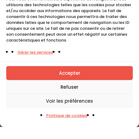
CGU
utilisons des technologies telles que les cookies pour stocker
Mentions légales
et/ou accéder aux informations des appareils. Le fait de
consentir à ces technologies nous permettra de traiter des
Politique de cookies (UE)
données telles que le comportement de navigation ou les ID
uniques sur ce site. Le fait de ne pas consentir ou de retirer
son consentement peut avoir un effet négatif sur certaines
caractéristiques et fonctions.
COMPACT
Gérer les services
5, Rue Ambroise Croizat
95195 BP30523
Goussainville Cedex Val d’Oise France.
Accepter
01 34 04 76 50
Refuser
0033(0)1 34 04 76 51
Voir les préférences
Politique de cookies
Tous droits réservés. Copyright © Compact 2026