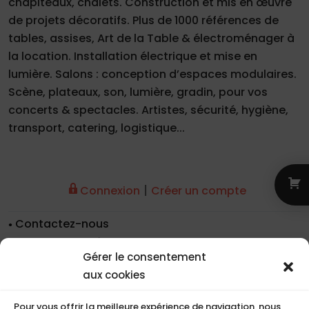
chapiteaux, chalets. Construction et mis en œuvre
de projets décoratifs. Plus de 1000 références de
tables, assises, Art de la Table & électroménager à
la location. Installation électrique et mise en
lumière. Salons : conception d’espaces modulaires.
Scène, plateaux, son, lumière, gradin, pour vos
concerts & spectacles. Artistes, sécurité, hygiène,
transport, catering, logistique...
|
Connexion
Créer un compte
Contactez-nous
Nos coordonnées
Gérer le consentement
Nos références
aux cookies
Recrutement
Conditions de location
Pour vous offrir la meilleure expérience de navigation, nous