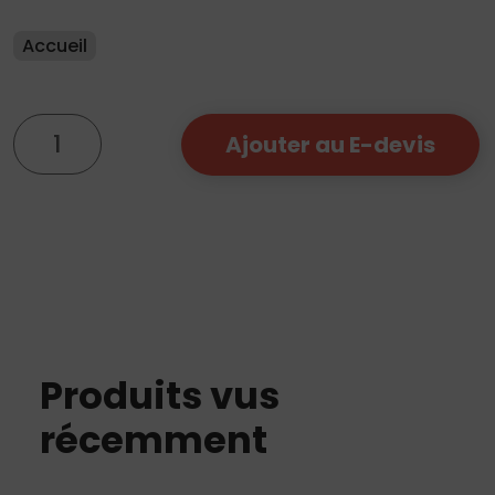
Accueil
quantité
Ajouter au E-devis
de
Tabouret
Berbica
Blanc
Produits vus
récemment