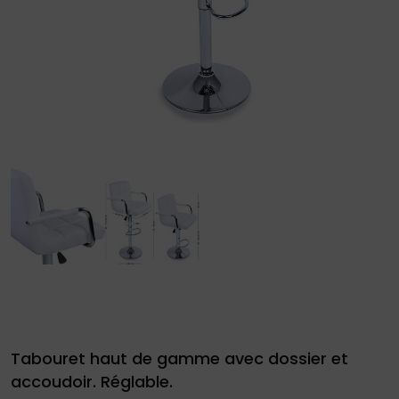
Demande
de
devis
01
34
04
76
50
|
Tabouret haut de gamme avec dossier et
accoudoir. Réglable.