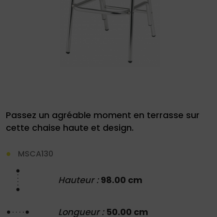
Demande
de
devis
Passez un agréable moment en terrasse sur
01
cette chaise haute et design.
34
04
MSCA130
76
Hauteur :
98.00 cm
50
|
Longueur :
50.00 cm