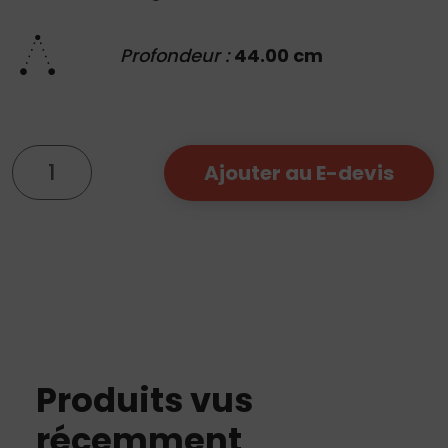
Profondeur :
44.00 cm
quantité
Ajouter au E-devis
de
Chaise
Haute
Biarritz
Produits vus
récemment