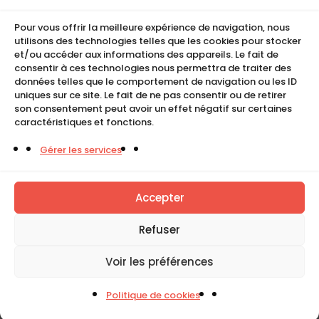
Conditions de location
Pour vous offrir la meilleure expérience de navigation, nous
CGU
utilisons des technologies telles que les cookies pour stocker
Mentions légales
et/ou accéder aux informations des appareils. Le fait de
consentir à ces technologies nous permettra de traiter des
Politique de cookies (UE)
données telles que le comportement de navigation ou les ID
uniques sur ce site. Le fait de ne pas consentir ou de retirer
son consentement peut avoir un effet négatif sur certaines
caractéristiques et fonctions.
COMPACT
Gérer les services
5, Rue Ambroise Croizat
95195 BP30523
Goussainville Cedex Val d’Oise France.
Accepter
01 34 04 76 50
Refuser
0033(0)1 34 04 76 51
Voir les préférences
Politique de cookies
Tous droits réservés. Copyright © Compact 2026