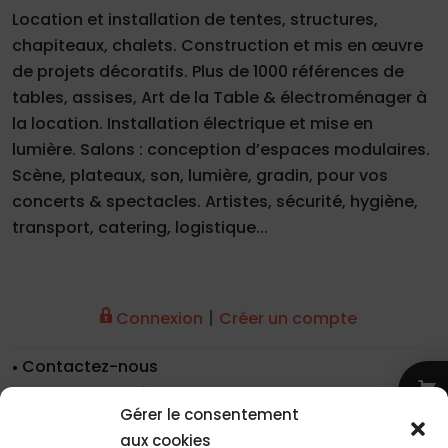
Location et installation de tentes, structures,
chapiteaux, chalets. Construction et mis en œuvre
de projets décoratifs. Plus de 1000 références de
tables, assises, Art de la Table & électroménager à
la location. Installation électrique et mise en
lumière. Salons : conception d’espaces modulaires.
Scène, plateaux, son, lumière, gradin, pour vos
concerts & spectacles. Artistes, sécurité, hygiène,
transport, catering, logistique...
|
Connexion
Créer un compte
Contactez-nous
Nos coordonnées
Gérer le consentement
Nos références
aux cookies
Recrutement