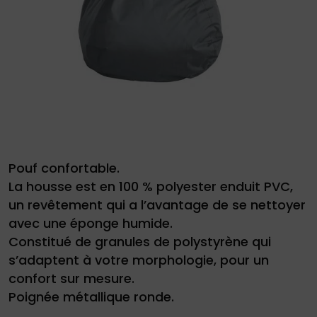
site
Demande
de
devis
Pouf confortable.
La housse est en 100 % polyester enduit PVC,
01
un revêtement qui a l’avantage de se nettoyer
34
avec une éponge humide.
04
Constitué de granules de polystyrène qui
s’adaptent à votre morphologie, pour un
76
confort sur mesure.
50
|
Poignée métallique ronde.