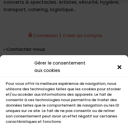
concerts & spectacles. Artistes, sécurité, hygiène,
transport, catering, logistique...
|
Connexion
Créer un compte
Contactez-nous
Nos coordonnées
Gérer le consentement
Nos références
aux cookies
Recrutement
Conditions de location
Pour vous offrir la meilleure expérience de navigation, nous
CGU
utilisons des technologies telles que les cookies pour stocker
Mentions légales
et/ou accéder aux informations des appareils. Le fait de
consentir à ces technologies nous permettra de traiter des
Politique de cookies (UE)
données telles que le comportement de navigation ou les ID
uniques sur ce site. Le fait de ne pas consentir ou de retirer
son consentement peut avoir un effet négatif sur certaines
caractéristiques et fonctions.
COMPACT