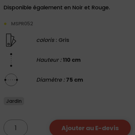
Disponible également en Noir et Rouge.
MSPR052
coloris
: Gris
Hauteur :
110 cm
Diamètre :
75 cm
Jardin
quantité
Ajouter au E-devis
de