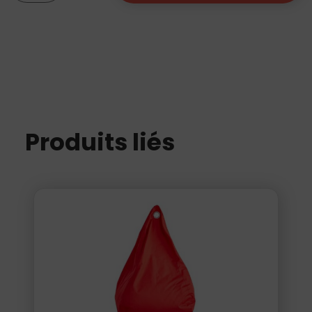
Pouf
Will
Gris
Produits liés