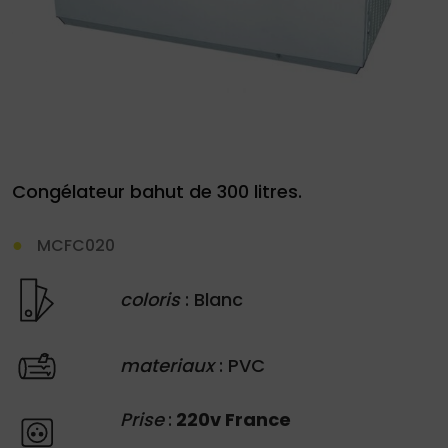
Demande
de
Congélateur bahut de 300 litres.
devis
MCFC020
01
34
coloris
: Blanc
04
76
materiaux
: PVC
50
|
Prise
:
220v France