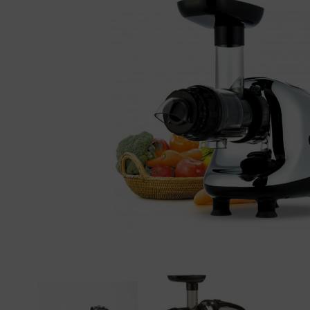
01
34
04
76
50
|