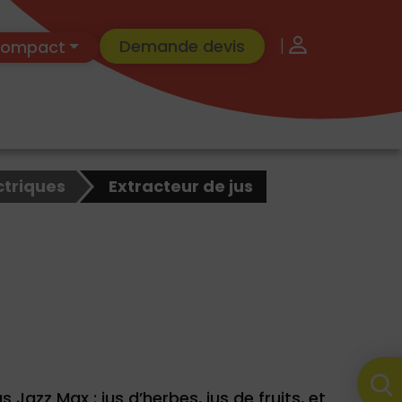
|
Demande devis
 Compact
ctriques
Extracteur de jus
 Jazz Max : jus d’herbes, jus de fruits, et