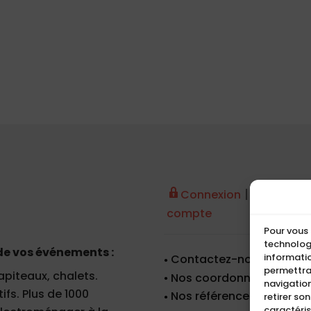
|
Connexion
Créer un
compte
Pour vous 
technologi
de vos événements :
informatio
Contactez-nous
permettra
apiteaux, chalets.
Nos coordonnées
navigation
fs. Plus de 1000
Nos références
retirer so
caractéris