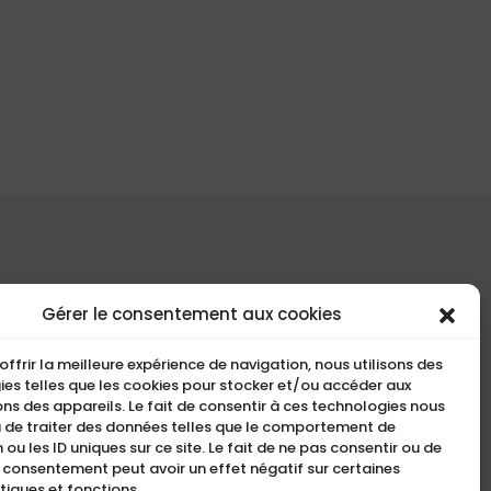
COMPACT
Gérer le consentement aux cookies
5, Rue Ambroise Croizat
offrir la meilleure expérience de navigation, nous utilisons des
95195 BP30523
es telles que les cookies pour stocker et/ou accéder aux
ns des appareils. Le fait de consentir à ces technologies nous
Goussainville Cedex Val
 de traiter des données telles que le comportement de
d’Oise France.
 ou les ID uniques sur ce site. Le fait de ne pas consentir ou de
n consentement peut avoir un effet négatif sur certaines
01 34 04 76 50
tiques et fonctions.