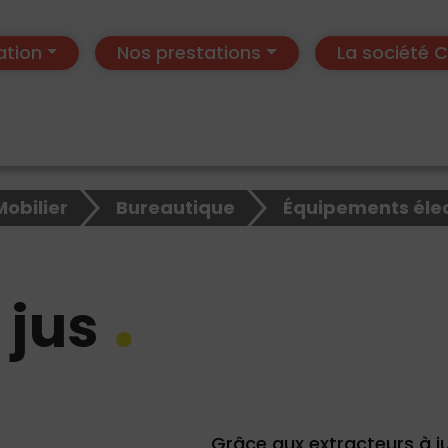
ation
Nos prestations
La société
Mobilier
Bureautique
Équipements éle
 jus
Grâce aux extracteurs à jus