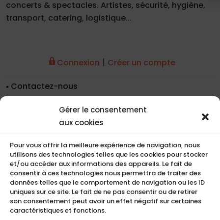
concerts & spectacles. Artistes, sécurité, hygiène,
transport, catering, logistique...
|
Connexion
Créer un compte
Contactez-nous
Nos coordonnées
Gérer le consentement
Nos références
aux cookies
Recrutement
Conditions de location
Pour vous offrir la meilleure expérience de navigation, nous
CGU
utilisons des technologies telles que les cookies pour stocker
Mentions légales
et/ou accéder aux informations des appareils. Le fait de
consentir à ces technologies nous permettra de traiter des
Politique de cookies (UE)
données telles que le comportement de navigation ou les ID
uniques sur ce site. Le fait de ne pas consentir ou de retirer
son consentement peut avoir un effet négatif sur certaines
caractéristiques et fonctions.
COMPACT