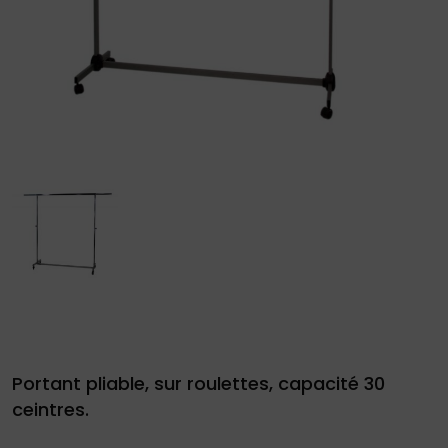
site
Demande
de
devis
01
34
04
76
Portant pliable, sur roulettes, capacité 30
50
|
ceintres.