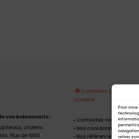
|
Connexion
Créer un
compte
Pour vous 
technologi
de vos événements :
informatio
Contactez-nous
permettra
apiteaux, chalets.
Nos coordonnées
navigation
fs. Plus de 1000
Nos références
retirer so