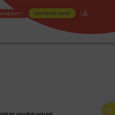
|
Demande devis
 Compact
minium anodisé naturel.