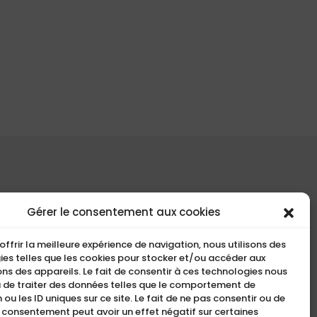
COMPACT
Gérer le consentement aux cookies
5, Rue Ambroise Croizat
offrir la meilleure expérience de navigation, nous utilisons des
95195 BP30523
es telles que les cookies pour stocker et/ou accéder aux
ns des appareils. Le fait de consentir à ces technologies nous
Goussainville Cedex Val
 de traiter des données telles que le comportement de
d’Oise France.
 ou les ID uniques sur ce site. Le fait de ne pas consentir ou de
n consentement peut avoir un effet négatif sur certaines