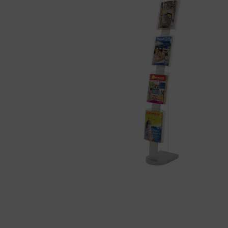
01
34
04
76
50
|