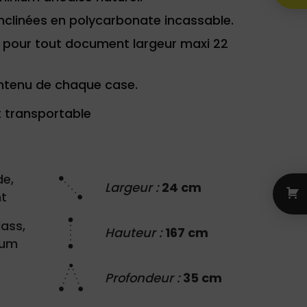
nclinées en polycarbonate incassable.
 pour tout document largeur maxi 22
contenu de chaque case.
 transportable
de,
Largeur :
24 cm
nt
lass,
Hauteur :
167 cm
ium
Profondeur :
35 cm