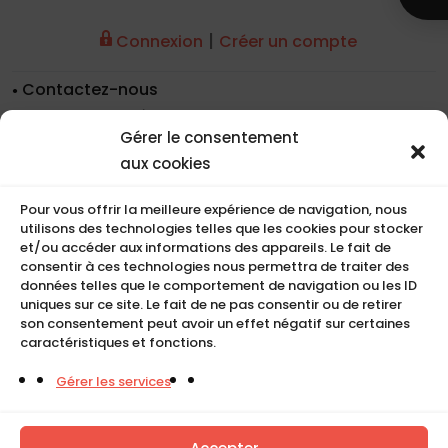
|
Connexion
Créer un compte
Contactez-nous
Nos coordonnées
Gérer le consentement
Nos références
aux cookies
Recrutement
Conditions de location
Pour vous offrir la meilleure expérience de navigation, nous
CGU
utilisons des technologies telles que les cookies pour stocker
Mentions légales
et/ou accéder aux informations des appareils. Le fait de
consentir à ces technologies nous permettra de traiter des
Politique de cookies (UE)
données telles que le comportement de navigation ou les ID
uniques sur ce site. Le fait de ne pas consentir ou de retirer
son consentement peut avoir un effet négatif sur certaines
caractéristiques et fonctions.
COMPACT
Gérer les services
5, Rue Ambroise Croizat
95195 BP30523
Goussainville Cedex Val d’Oise France.