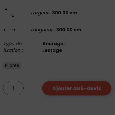
Largeur :
300.00 cm
Longueur :
300.00 cm
Type de
Ancrage,
fixation :
Lestage
Pliante
quantité
Ajouter au E-devis
de
Abri
Facile
3x3