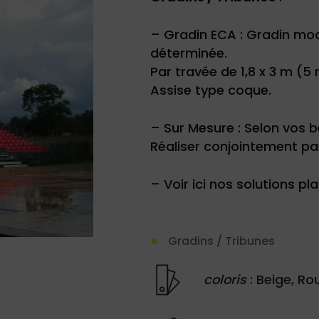
– Gradin ECA : Gradin mod
déterminée.
Par travée de 1,8 x 3 m (5 
Assise type coque.
– Sur Mesure : Selon vos 
Réaliser conjointement pa
– Voir ici nos solutions pl
Gradins / Tribunes
coloris
: Beige, Ro