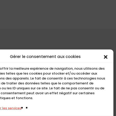
COMPACT
Gérer le consentement aux cookies
5, Rue Ambroise Croizat
offrir la meilleure expérience de navigation, nous utilisons des
95195 BP30523
es telles que les cookies pour stocker et/ou accéder aux
ns des appareils. Le fait de consentir à ces technologies nous
Goussainville Cedex Val
 de traiter des données telles que le comportement de
d’Oise France.
 ou les ID uniques sur ce site. Le fait de ne pas consentir ou de
n consentement peut avoir un effet négatif sur certaines
01 34 04 76 50
tiques et fonctions.
0033(0)1 34 04 76 51
 les services