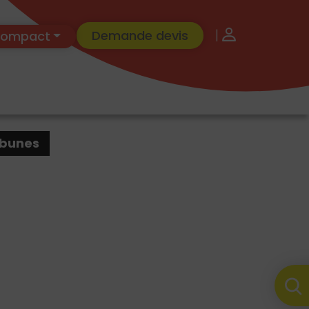
|
Demande devis
 Compact
ibunes