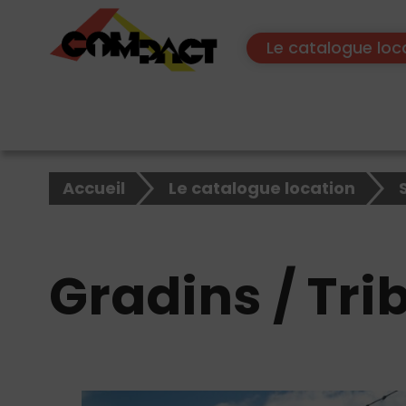
Le catalogue loc
×
Accueil
Le catalogue location
Rechercher
sur
le
site
Gradins / Tri