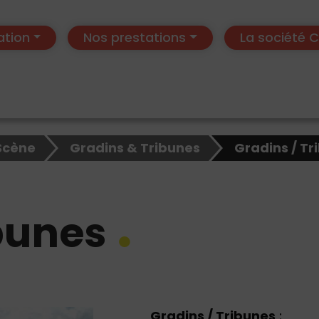
ation
Nos prestations
La société
Scène
Gradins & Tribunes
Gradins / Tr
bunes
Gradins / Tribunes
: