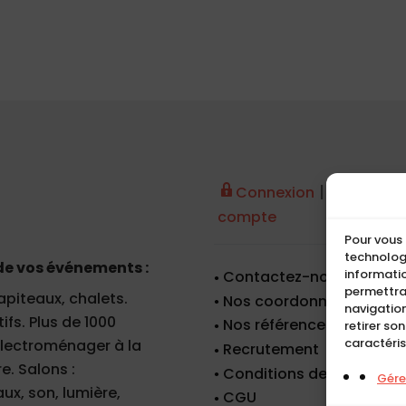
|
Connexion
Créer un
compte
Pour vous 
technologi
de vos événements :
informatio
Contactez-nous
permettra
apiteaux, chalets.
Nos coordonnées
navigation
fs. Plus de 1000
Nos références
retirer so
caractéris
 électroménager à la
Recrutement
e. Salons :
Conditions de location
Gérer
x, son, lumière,
CGU