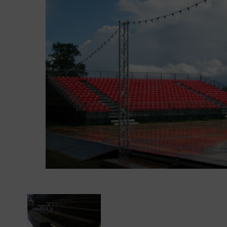
01
34
04
76
50
|