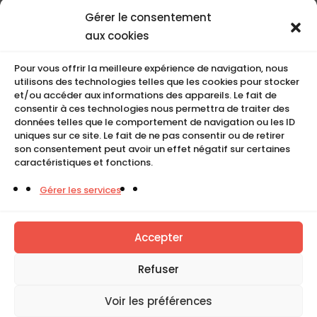
Nos coordonnées
Gérer le consentement
Nos références
aux cookies
Recrutement
Conditions de location
Pour vous offrir la meilleure expérience de navigation, nous
CGU
utilisons des technologies telles que les cookies pour stocker
Mentions légales
et/ou accéder aux informations des appareils. Le fait de
consentir à ces technologies nous permettra de traiter des
Politique de cookies (UE)
données telles que le comportement de navigation ou les ID
uniques sur ce site. Le fait de ne pas consentir ou de retirer
son consentement peut avoir un effet négatif sur certaines
caractéristiques et fonctions.
COMPACT
Gérer les services
5, Rue Ambroise Croizat
95195 BP30523
Goussainville Cedex Val d’Oise France.
Accepter
01 34 04 76 50
Refuser
0033(0)1 34 04 76 51
Voir les préférences