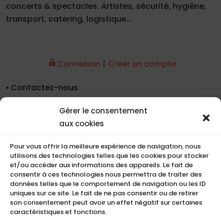
concerts & spectacles. Artistes, sécurité, hygiène,
transport, catering, logistique...
|
Connexion
Créer un compte
Contactez-nous
Nos coordonnées
Gérer le consentement
Nos références
aux cookies
Recrutement
Conditions de location
Pour vous offrir la meilleure expérience de navigation, nous
CGU
utilisons des technologies telles que les cookies pour stocker
et/ou accéder aux informations des appareils. Le fait de
Mentions légales
consentir à ces technologies nous permettra de traiter des
Politique de cookies (UE)
données telles que le comportement de navigation ou les ID
uniques sur ce site. Le fait de ne pas consentir ou de retirer
son consentement peut avoir un effet négatif sur certaines
caractéristiques et fonctions.
COMPACT