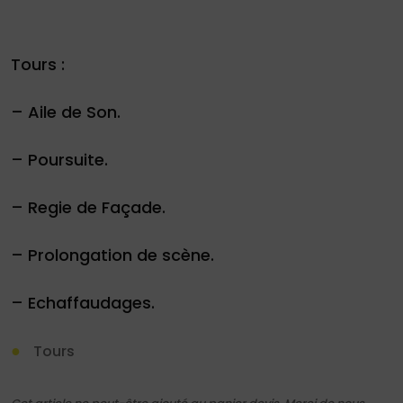
Tours :
– Aile de Son.
Demande
– Poursuite.
de
devis
– Regie de Façade.
01
– Prolongation de scène.
34
04
– Echaffaudages.
76
50
|
Tours