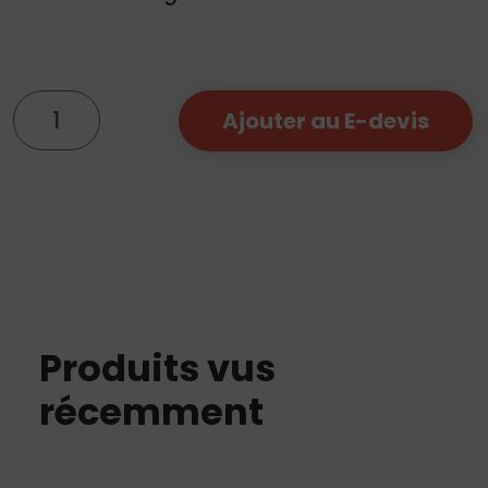
quantité
Ajouter au E-devis
de
HPIT
150
B
Produits vus
récemment