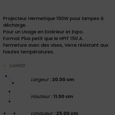
Projecteur Hermetique 150W pour lampes à
décharge.
Pour un Usage en Extérieur et Expo.
Format Plus petit que le HPIT 150 A.
Demande
Fermeture avec des vises, Verre résistant aux
de
hautes températures.
devis
LLAH120
01
34
Largeur :
20.00 cm
04
76
50
|
Hauteur :
11.00 cm
Longueur :
25.00 cm