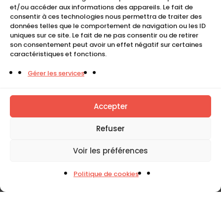
Mentions légales
et/ou accéder aux informations des appareils. Le fait de
consentir à ces technologies nous permettra de traiter des
Politique de cookies (UE)
données telles que le comportement de navigation ou les ID
uniques sur ce site. Le fait de ne pas consentir ou de retirer
son consentement peut avoir un effet négatif sur certaines
caractéristiques et fonctions.
COMPACT
Gérer les services
5, Rue Ambroise Croizat
95195 BP30523
Goussainville Cedex Val d’Oise France.
Accepter
01 34 04 76 50
Refuser
0033(0)1 34 04 76 51
Voir les préférences
Politique de cookies
Tous droits réservés. Copyright © Compact 2026