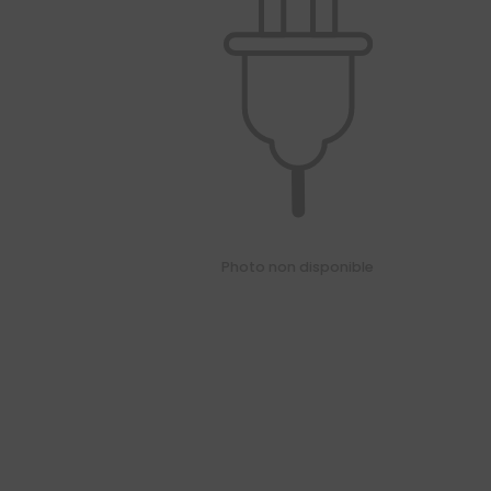
01
34
04
76
50
|
Photo non disponible