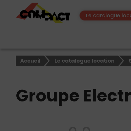
Le catalogue loc
×
Rechercher
Accueil
Le catalogue location
sur
le
site
Groupe Elect