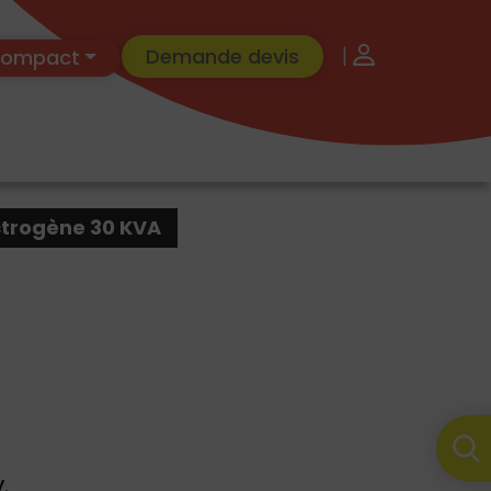
|
Demande devis
 Compact
ctrogène 30 KVA
.