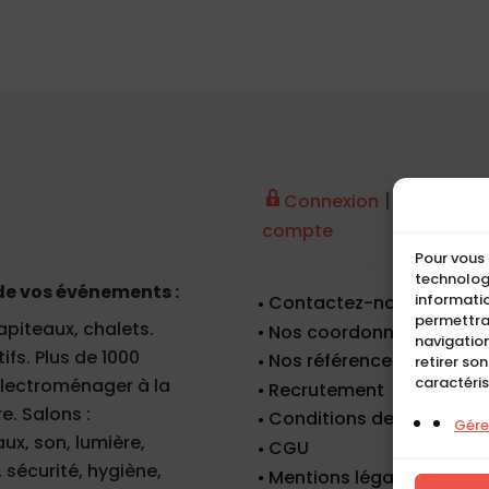
|
Connexion
Créer un
compte
Pour vous 
technologi
de vos événements :
informatio
Contactez-nous
permettra
apiteaux, chalets.
Nos coordonnées
navigation
fs. Plus de 1000
Nos références
retirer so
caractéris
 électroménager à la
Recrutement
e. Salons :
Conditions de location
Gérer
x, son, lumière,
CGU
 sécurité, hygiène,
Mentions légales