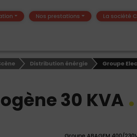
ation
Nos prestations
La société
Scène
Distribution énérgie
Groupe Ele
rogène 30 KVA
Groupe ABAGEM 400/230V