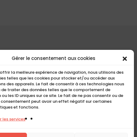
COMPACT
Gérer le consentement aux cookies
5, Rue Ambroise Croizat
offrir la meilleure expérience de navigation, nous utilisons des
95195 BP30523
es telles que les cookies pour stocker et/ou accéder aux
ns des appareils. Le fait de consentir à ces technologies nous
Goussainville Cedex Val
 de traiter des données telles que le comportement de
d’Oise France.
 ou les ID uniques sur ce site. Le fait de ne pas consentir ou de
n consentement peut avoir un effet négatif sur certaines
01 34 04 76 50
tiques et fonctions.
0033(0)1 34 04 76 51
 les services