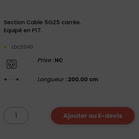
Section Cable 5G25 carrée.
Equipé en P17.
Demande
LDCE040
de
Prise
:
NC
devis
Longueur :
200.00 cm
01
34
04
76
quantité
50
|
Ajouter au E-devis
de
Epanoui
125