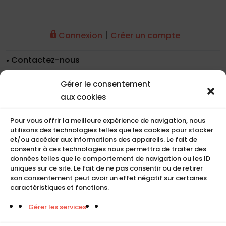
|
Connexion
Créer un compte
Contactez-nous
Nos coordonnées
Gérer le consentement
Nos références
aux cookies
Recrutement
Conditions de location
Pour vous offrir la meilleure expérience de navigation, nous
CGU
utilisons des technologies telles que les cookies pour stocker
Mentions légales
et/ou accéder aux informations des appareils. Le fait de
consentir à ces technologies nous permettra de traiter des
Politique de cookies (UE)
données telles que le comportement de navigation ou les ID
uniques sur ce site. Le fait de ne pas consentir ou de retirer
son consentement peut avoir un effet négatif sur certaines
caractéristiques et fonctions.
COMPACT
Gérer les services
5, Rue Ambroise Croizat