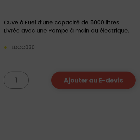
Cuve à Fuel d’une capacité de 5000 litres.
Livrée avec une Pompe à main ou électrique.
Demande
LDCC030
de
devis
quantité
01
Ajouter au E-devis
de
34
Cuve
04
5000l
76
50
|