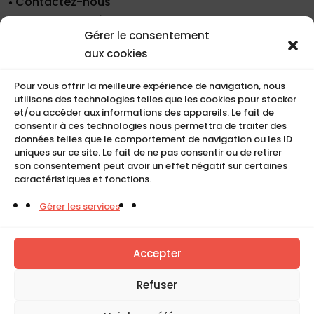
Contactez-nous
Nos coordonnées
Gérer le consentement
Nos références
aux cookies
Recrutement
Conditions de location
Pour vous offrir la meilleure expérience de navigation, nous
CGU
utilisons des technologies telles que les cookies pour stocker
Mentions légales
et/ou accéder aux informations des appareils. Le fait de
consentir à ces technologies nous permettra de traiter des
Politique de cookies (UE)
données telles que le comportement de navigation ou les ID
uniques sur ce site. Le fait de ne pas consentir ou de retirer
son consentement peut avoir un effet négatif sur certaines
caractéristiques et fonctions.
COMPACT
Gérer les services
5, Rue Ambroise Croizat
95195 BP30523
Goussainville Cedex Val d’Oise France.
Accepter
01 34 04 76 50
Refuser
0033(0)1 34 04 76 51