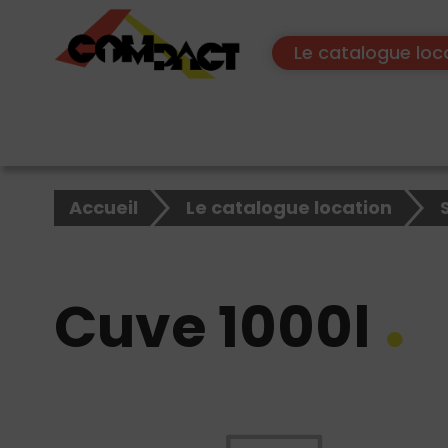
Le catalogue loc
×
Rechercher
Accueil
Le catalogue location
sur
le
site
Cuve 1000l