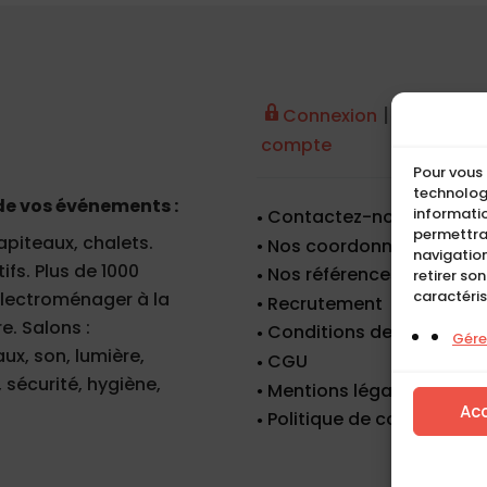
|
Connexion
Créer un
compte
Pour vous 
technologi
de vos événements :
informatio
Contactez-nous
permettra
apiteaux, chalets.
Nos coordonnées
navigation
fs. Plus de 1000
Nos références
retirer so
caractéris
 électroménager à la
Recrutement
e. Salons :
Conditions de location
Gérer
x, son, lumière,
CGU
 sécurité, hygiène,
Mentions légales
Ac
Politique de cookies (UE)