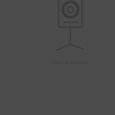
01
34
04
76
50
|
Photo non disponible