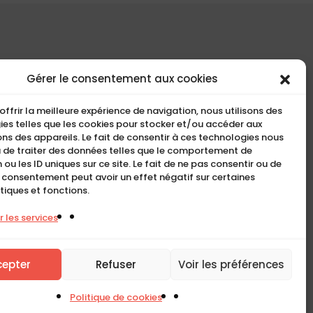
COMPACT
Gérer le consentement aux cookies
5, Rue Ambroise Croizat
offrir la meilleure expérience de navigation, nous utilisons des
95195 BP30523
es telles que les cookies pour stocker et/ou accéder aux
ns des appareils. Le fait de consentir à ces technologies nous
Goussainville Cedex Val
 de traiter des données telles que le comportement de
d’Oise France.
 ou les ID uniques sur ce site. Le fait de ne pas consentir ou de
n consentement peut avoir un effet négatif sur certaines
01 34 04 76 50
tiques et fonctions.
0033(0)1 34 04 76 51
 les services
cepter
Refuser
Voir les préférences
Politique de cookies