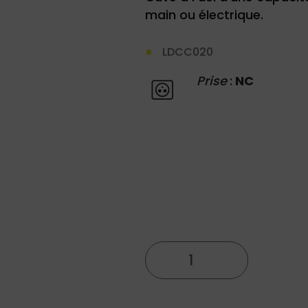
main ou électrique.
LDCC020
Prise
:
NC
quantité
de
Cuve
1000l