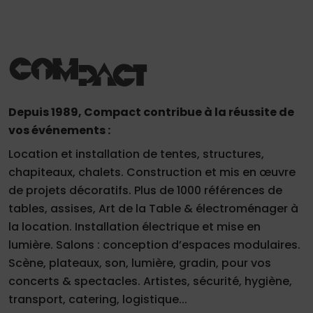
Demande
de
Depuis 1989, Compact contribue à la réussite de
vos événements :
devis
Location et installation de tentes, structures,
01
chapiteaux, chalets. Construction et mis en œuvre
34
de projets décoratifs. Plus de 1000 références de
04
tables, assises, Art de la Table & électroménager à
76
la location. Installation électrique et mise en
50
|
lumière. Salons : conception d’espaces modulaires.
Scène, plateaux, son, lumière, gradin, pour vos
concerts & spectacles. Artistes, sécurité, hygiène,
transport, catering, logistique...