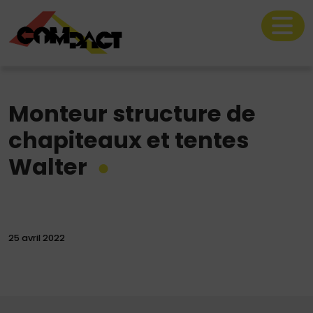
Monteur structure de
Le catalogue location
chapiteaux et tentes
Nos prestations
Walter
La société Compact
25 avril 2022
Rechercher
sur
le
site