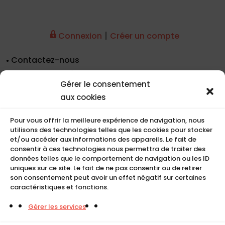
|
Connexion
Créer un compte
Contactez-nous
Nos coordonnées
Gérer le consentement
Nos références
aux cookies
Recrutement
Conditions de location
Pour vous offrir la meilleure expérience de navigation, nous
CGU
utilisons des technologies telles que les cookies pour stocker
Mentions légales
et/ou accéder aux informations des appareils. Le fait de
consentir à ces technologies nous permettra de traiter des
Politique de cookies (UE)
données telles que le comportement de navigation ou les ID
uniques sur ce site. Le fait de ne pas consentir ou de retirer
son consentement peut avoir un effet négatif sur certaines
caractéristiques et fonctions.
COMPACT
Gérer les services
5, Rue Ambroise Croizat