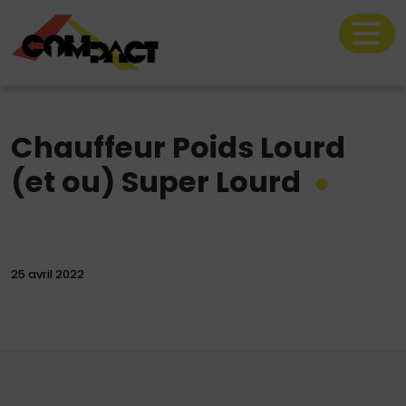
Chauffeur Poids Lourd
Le catalogue location
(et ou) Super Lourd
Nos prestations
La société Compact
25 avril 2022
Rechercher
sur
le
site