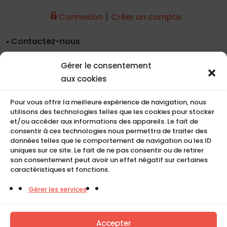
|
Connexion
Créer un compte
Contactez-nous
Nos coordonnées
Gérer le consentement
Nos références
aux cookies
Recrutement
Conditions de location
Pour vous offrir la meilleure expérience de navigation, nous
CGU
utilisons des technologies telles que les cookies pour stocker
Mentions légales
et/ou accéder aux informations des appareils. Le fait de
consentir à ces technologies nous permettra de traiter des
Politique de cookies (UE)
données telles que le comportement de navigation ou les ID
uniques sur ce site. Le fait de ne pas consentir ou de retirer
son consentement peut avoir un effet négatif sur certaines
caractéristiques et fonctions.
COMPACT
Gérer les services
5, Rue Ambroise Croizat
95195 BP30523
Goussainville Cedex Val d’Oise France.
Accepter