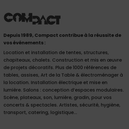
Depuis 1989, Compact contribue à la réussite de
Demande
vos événements :
de
Location et installation de tentes, structures,
devis
chapiteaux, chalets. Construction et mis en œuvre
de projets décoratifs. Plus de 1000 références de
01
tables, assises, Art de la Table & électroménager à
34
la location. Installation électrique et mise en
04
lumière. Salons : conception d’espaces modulaires.
76
Scène, plateaux, son, lumière, gradin, pour vos
50
|
concerts & spectacles. Artistes, sécurité, hygiène,
transport, catering, logistique...